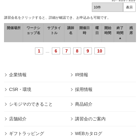
93
-
93
件 /
93
件
講習会名をクリックすると、詳細が確認でき、お申込みも可能です。
開催場所
ワークシ
サブタイ
講師
開催日
曜
開始
終了
残
ョップ名
トル
名
時
日
時間
時間
席
▲
1
...
6
7
8
9
10
企業情報
IR情報
CSR・環境
採用情報
シモジマのできること
商品紹介
店舗紹介
講習会のご案内
ギフトラッピング
WEBカタログ