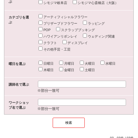
ぶ
シモジマ岐阜店
シモジマ心斎橋店（大阪）
アーティフィシャルフラワー
カテゴリを選
ぶ
プリザーブドフラワー
ラッピング
POP
スクラップブッキング
ハワイアンリボンレイ
ウェディング関連
クラフト
ディスプレイ
その他手芸・工芸
日曜日
月曜日
火曜日
水曜日
曜日を選ぶ
木曜日
金曜日
土曜日
講師名で選ぶ
※部分一致可
ワークショッ
プ名で選ぶ
※部分一致可