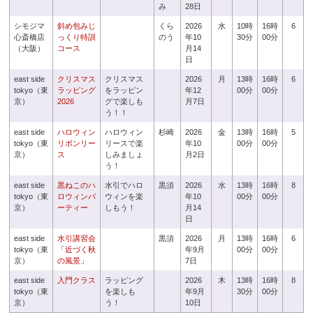
み
28日
シモジマ
斜め包みじ
くら
2026
水
10時
16時
6
心斎橋店
っくり特訓
のう
年10
30分
00分
（大阪）
コース
月14
日
east side
クリスマス
クリスマス
2026
月
13時
16時
6
tokyo（東
ラッピング
をラッピン
年12
00分
00分
京）
2026
グで楽しも
月7日
う！！
east side
ハロウィン
ハロウィン
杉崎
2026
金
13時
16時
5
tokyo（東
リボンリー
リースで楽
年10
00分
00分
京）
ス
しみましょ
月2日
う！
east side
黒ねこのハ
水引でハロ
黒須
2026
水
13時
16時
8
tokyo（東
ロウィンパ
ウィンを楽
年10
00分
00分
京）
ーティー
しもう！
月14
日
east side
水引講習会
黒須
2026
月
13時
16時
6
tokyo（東
「近づく秋
年9月
00分
00分
京）
の風景」
7日
east side
入門クラス
ラッピング
2026
木
13時
16時
8
tokyo（東
を楽しも
年9月
30分
00分
京）
う！
10日