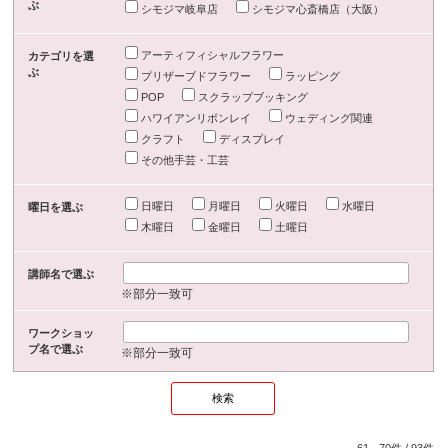
ぶ
シモジマ岐阜店
シモジマ心斎橋店（大阪）
アーティフィシャルフラワー
カテゴリを選
ぶ
プリザーブドフラワー
ラッピング
POP
スクラップブッキング
ハワイアンリボンレイ
ウェディング関連
クラフト
ディスプレイ
その他手芸・工芸
日曜日
月曜日
火曜日
水曜日
曜日を選ぶ
木曜日
金曜日
土曜日
講師名で選ぶ
※部分一致可
ワークショッ
プ名で選ぶ
※部分一致可