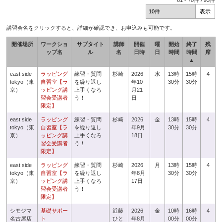
61
-
70
件 /
93
件
講習会名をクリックすると、詳細が確認でき、お申込みも可能です。
開催場所
ワークショ
サブタイト
講師
開催
曜
開始
終了
残
ップ名
ル
名
日時
日
時間
時間
席
▲
east side
ラッピング
練習・質問
杉崎
2026
水
13時
15時
4
tokyo（東
自習室【ラ
を繰り返し
年10
30分
30分
京）
ッピング講
上手くなろ
月21
習会受講者
う！
日
限定】
east side
ラッピング
練習・質問
杉崎
2026
金
13時
15時
4
tokyo（東
自習室【ラ
を繰り返し
年9月
30分
30分
京）
ッピング講
上手くなろ
18日
習会受講者
う！
限定】
east side
ラッピング
練習・質問
杉崎
2026
月
13時
15時
4
tokyo（東
自習室【ラ
を繰り返し
年8月
30分
30分
京）
ッピング講
上手くなろ
17日
習会受講者
う！
限定】
シモジマ
基礎サポー
近藤
2026
金
10時
16時
4
名古屋店
ト
ひと
年8月
00分
00分