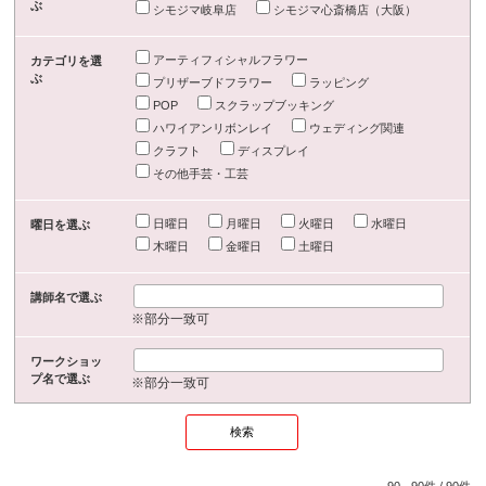
ぶ
シモジマ岐阜店
シモジマ心斎橋店（大阪）
アーティフィシャルフラワー
カテゴリを選
ぶ
プリザーブドフラワー
ラッピング
POP
スクラップブッキング
ハワイアンリボンレイ
ウェディング関連
クラフト
ディスプレイ
その他手芸・工芸
日曜日
月曜日
火曜日
水曜日
曜日を選ぶ
木曜日
金曜日
土曜日
講師名で選ぶ
※部分一致可
ワークショッ
プ名で選ぶ
※部分一致可