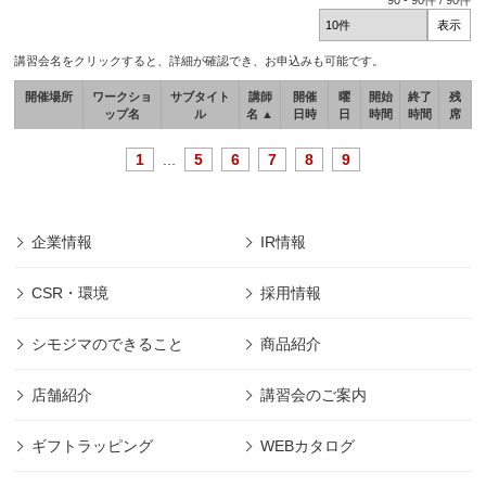
90
-
90
件 /
90
件
講習会名をクリックすると、詳細が確認でき、お申込みも可能です。
開催場所
ワークショ
サブタイト
講師
開催
曜
開始
終了
残
ップ名
ル
名 ▲
日時
日
時間
時間
席
1
...
5
6
7
8
9
企業情報
IR情報
CSR・環境
採用情報
シモジマのできること
商品紹介
店舗紹介
講習会のご案内
ギフトラッピング
WEBカタログ