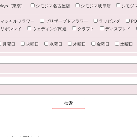
e tokyo（東京）
シモジマ名古屋店
シモジマ岐阜店
シモジ
ィシャルフラワー
プリザーブドフラワー
ラッピング
PO
リボンレイ
ウェディング関連
クラフト
ディスプレイ
月曜日
火曜日
水曜日
木曜日
金曜日
土曜日