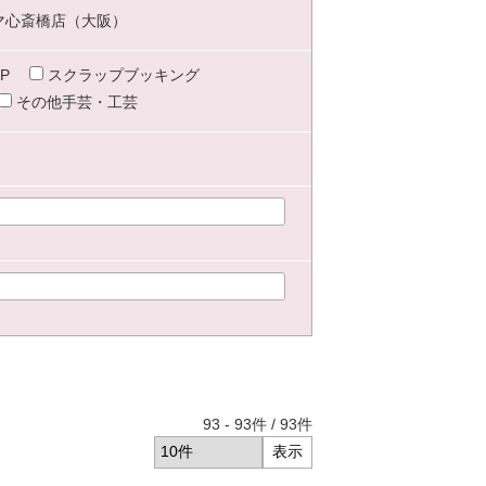
マ心斎橋店（大阪）
P
スクラップブッキング
その他手芸・工芸
93
-
93
件 /
93
件