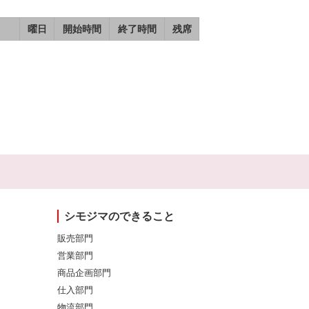
曜日
開始時間
終了時間
残席
シモジマのできること
販売部門
営業部門
商品企画部門
仕入部門
物流部門