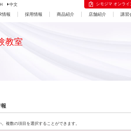
シモジマ オンライ
SH
中文
IR情報
採用情報
商品紹介
店舗紹介
講習
験教室
情報
い。複数の項目を選択することができます。