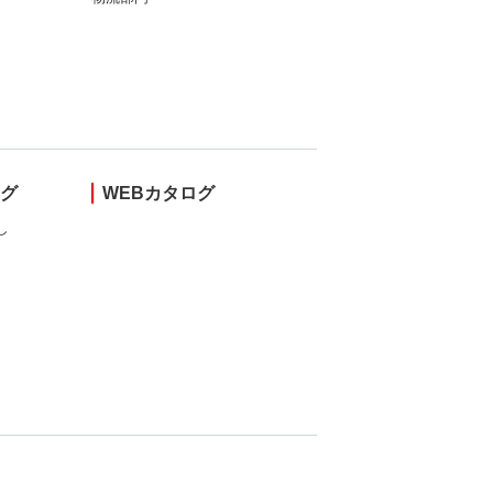
ング
WEBカタログ
し