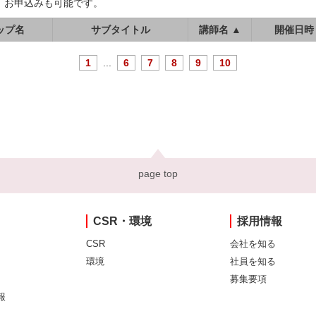
、お申込みも可能です。
ップ名
サブタイトル
講師名 ▲
開催日時
1
...
6
7
8
9
10
page top
CSR・環境
採用情報
CSR
会社を知る
環境
社員を知る
募集要項
報