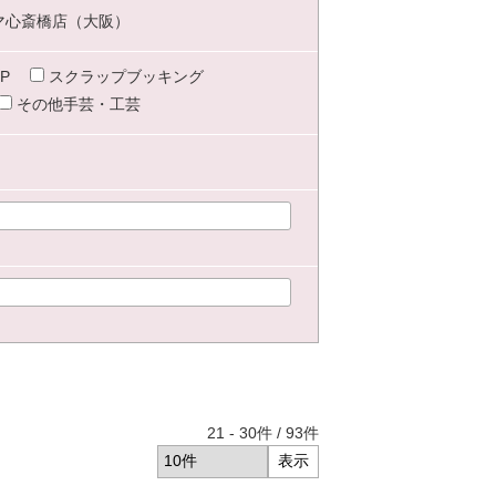
マ心斎橋店（大阪）
P
スクラップブッキング
その他手芸・工芸
21
-
30
件 /
93
件