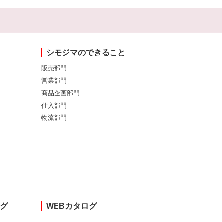
シモジマのできること
販売部門
営業部門
商品企画部門
仕入部門
物流部門
ング
WEBカタログ
し