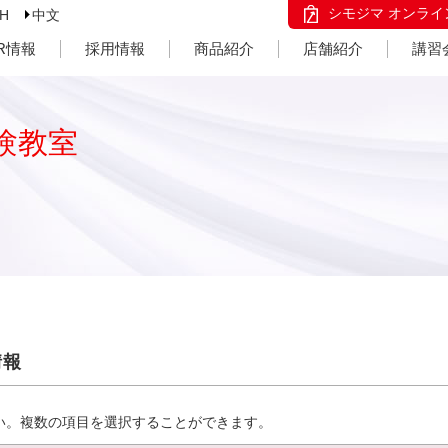
シモジマ オンライ
SH
中文
IR情報
採用情報
商品紹介
店舗紹介
講習
験教室
情報
い。複数の項目を選択することができます。