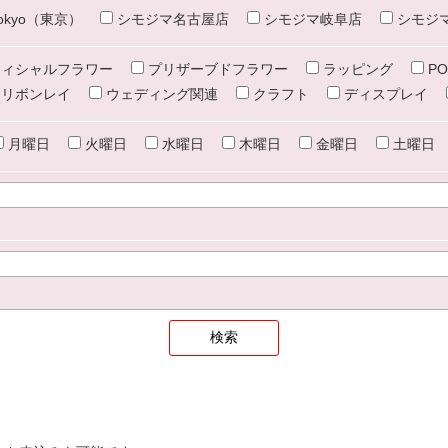
e tokyo（東京）
シモジマ名古屋店
シモジマ岐阜店
シモジ
ィシャルフラワー
プリザーブドフラワー
ラッピング
PO
リボンレイ
ウェディング関連
クラフト
ディスプレイ
月曜日
火曜日
水曜日
木曜日
金曜日
土曜日