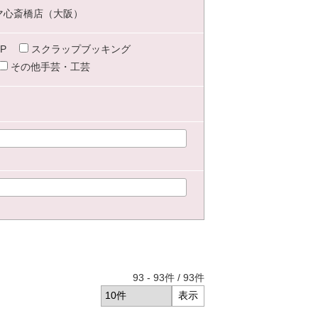
マ心斎橋店（大阪）
P
スクラップブッキング
その他手芸・工芸
93
-
93
件 /
93
件