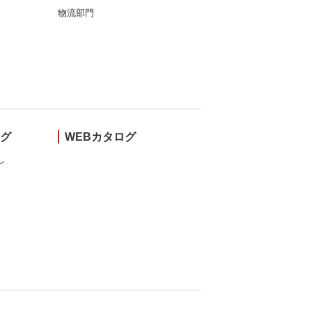
物流部門
ング
WEBカタログ
し