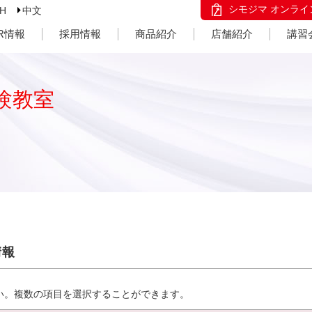
シモジマ オンライ
SH
中文
IR情報
採用情報
商品紹介
店舗紹介
講習
験教室
情報
い。複数の項目を選択することができます。