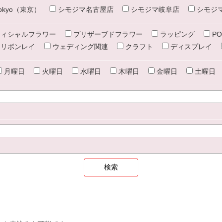
e tokyo（東京）
シモジマ名古屋店
シモジマ岐阜店
シモジ
ィシャルフラワー
プリザーブドフラワー
ラッピング
PO
リボンレイ
ウェディング関連
クラフト
ディスプレイ
月曜日
火曜日
水曜日
木曜日
金曜日
土曜日