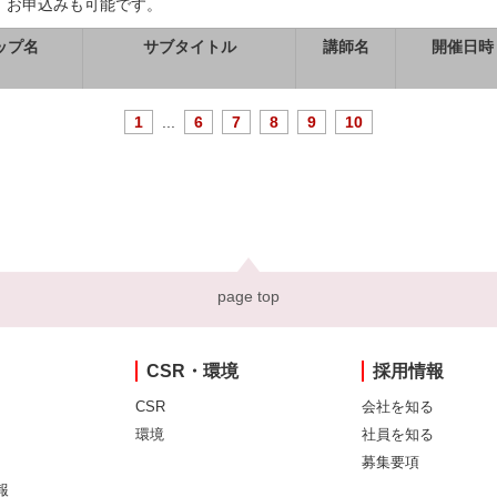
、お申込みも可能です。
ップ名
サブタイトル
講師名
開催日時
1
...
6
7
8
9
10
page top
CSR・環境
採用情報
CSR
会社を知る
環境
社員を知る
募集要項
報