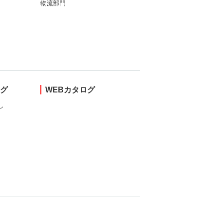
物流部門
ング
WEBカタログ
し