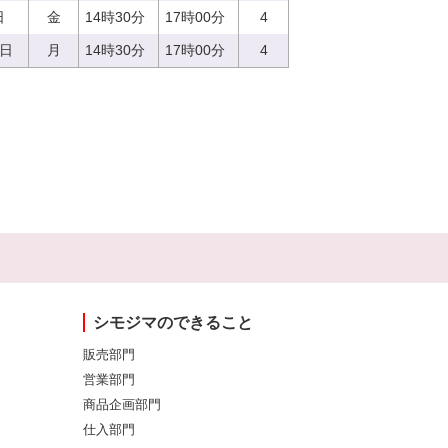
日
金
14時30分
17時00分
4
7日
月
14時30分
17時00分
4
シモジマのできること
販売部門
営業部門
商品企画部門
仕入部門