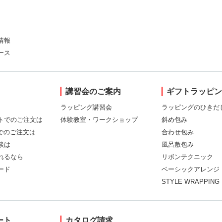
情報
ース
講習会のご案内
ギフトラッピ
ラッピング講習会
ラッピングのひきだ
トでのご注文は
体験教室・ワークショップ
斜め包み
Xでのご注文は
合わせ包み
談は
風呂敷包み
れるなら
リボンテクニック
ード
ベーシックアレンジ
STYLE WRAPPING
ート
カタログ請求