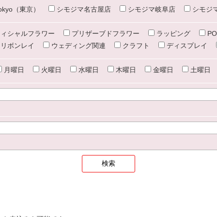
e tokyo（東京）
シモジマ名古屋店
シモジマ岐阜店
シモジ
ィシャルフラワー
プリザーブドフラワー
ラッピング
PO
リボンレイ
ウェディング関連
クラフト
ディスプレイ
月曜日
火曜日
水曜日
木曜日
金曜日
土曜日