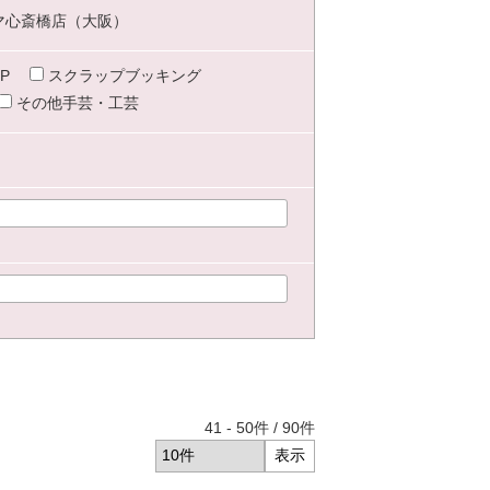
マ心斎橋店（大阪）
P
スクラップブッキング
その他手芸・工芸
41
-
50
件 /
90
件