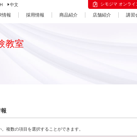
シモジマ オンライ
SH
中文
IR情報
採用情報
商品紹介
店舗紹介
講習
験教室
情報
い。複数の項目を選択することができます。