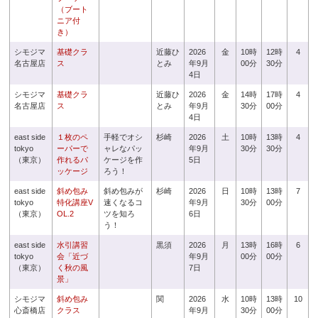
（ブート
ニア付
き）
シモジマ
基礎クラ
近藤ひ
2026
金
10時
12時
4
名古屋店
ス
とみ
年9月
00分
30分
4日
シモジマ
基礎クラ
近藤ひ
2026
金
14時
17時
4
名古屋店
ス
とみ
年9月
30分
00分
4日
east side
１枚のペ
手軽でオシ
杉崎
2026
土
10時
13時
4
tokyo
ーパーで
ャレなパッ
年9月
30分
30分
（東京）
作れるパ
ケージを作
5日
ッケージ
ろう！
east side
斜め包み
斜め包みが
杉崎
2026
日
10時
13時
7
tokyo
特化講座V
速くなるコ
年9月
30分
00分
（東京）
OL.2
ツを知ろ
6日
う！
east side
水引講習
黒須
2026
月
13時
16時
6
tokyo
会「近づ
年9月
00分
00分
（東京）
く秋の風
7日
景」
シモジマ
斜め包み
関
2026
水
10時
13時
10
心斎橋店
クラス
年9月
30分
00分