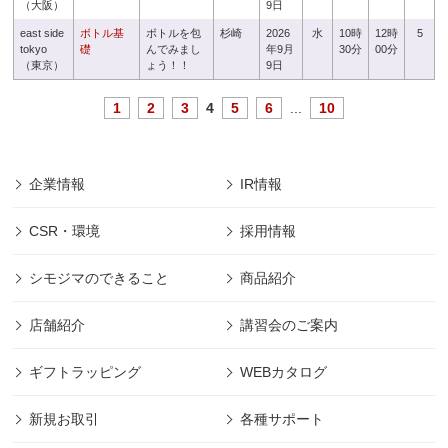
（大阪）
9日
east side
ボトル基
ボトルを包
杉崎
2026
水
10時
12時
5
tokyo
礎
んでみまし
年9月
30分
00分
（東京）
ょう！！
9日
1
2
3
4
5
6
...
10
企業情報
IR情報
CSR・環境
採用情報
シモジマのできること
商品紹介
店舗紹介
講習会のご案内
ギフトラッピング
WEBカタログ
新規お取引
各種サポート