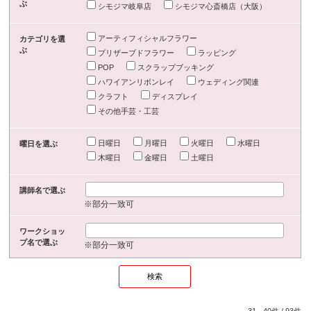
ぶ
シモジマ岐阜店
シモジマ心斎橋店（大阪）
アーティフィシャルフラワー
カテゴリを選
ぶ
プリザーブドフラワー
ラッピング
POP
スクラップブッキング
ハワイアンリボンレイ
ウェディング関連
クラフト
ディスプレイ
その他手芸・工芸
日曜日
月曜日
火曜日
水曜日
曜日を選ぶ
木曜日
金曜日
土曜日
講師名で選ぶ
※部分一致可
ワークショッ
プ名で選ぶ
※部分一致可