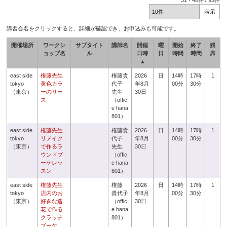
31
-
40
件 /
93
件
講習会名をクリックすると、詳細が確認でき、お申込みも可能です。
開催場所
ワークシ
サブタイト
講師名
開催
曜
開始
終了
残
ョップ名
ル
日時
日
時間
時間
席
▲
east side
権藤先生
権藤貴
2026
日
14時
17時
1
tokyo
黄色カラ
代子
年8月
00分
30分
（東京）
ーのリー
先生
30日
ス
（offic
e hana
801）
east side
権藤先生
権藤貴
2026
日
14時
17時
1
tokyo
リメイク
代子
年8月
00分
30分
（東京）
で作るラ
先生
30日
ウンドブ
（offic
ーケレッ
e hana
スン
801）
east side
権藤先生
権藤
2026
日
14時
17時
1
tokyo
店内のお
貴代子
年8月
00分
30分
（東京）
好きな造
（offic
30日
花で作る
e hana
クラッチ
801）
ブーケ