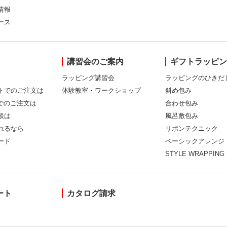
情報
ース
講習会のご案内
ギフトラッピ
ラッピング講習会
ラッピングのひきだ
トでのご注文は
体験教室・ワークショップ
斜め包み
Xでのご注文は
合わせ包み
談は
風呂敷包み
れるなら
リボンテクニック
ード
ベーシックアレンジ
STYLE WRAPPING
ート
カタログ請求