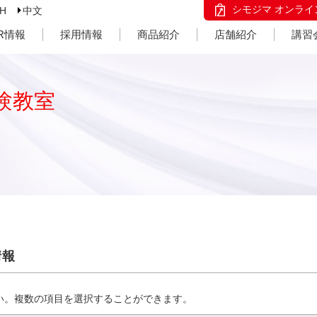
シモジマ オンライ
SH
中文
IR情報
採用情報
商品紹介
店舗紹介
講習
験教室
情報
い。複数の項目を選択することができます。