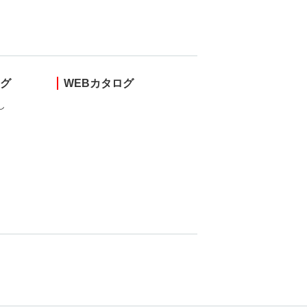
ング
WEBカタログ
し