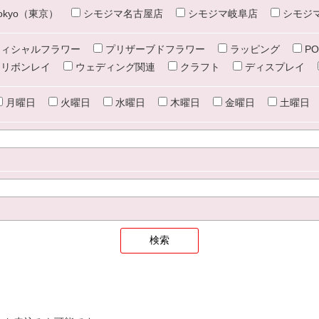
e tokyo（東京）
シモジマ名古屋店
シモジマ岐阜店
シモジ
ィシャルフラワー
プリザーブドフラワー
ラッピング
PO
リボンレイ
ウェディング関連
クラフト
ディスプレイ
月曜日
火曜日
水曜日
木曜日
金曜日
土曜日