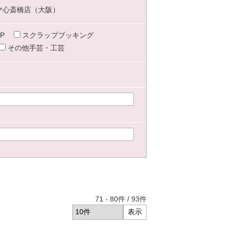
マ心斎橋店（大阪）
P
スクラップブッキング
その他手芸・工芸
71
-
80
件 /
93
件