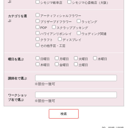
ぶ
シモジマ岐阜店
シモジマ心斎橋店（大阪）
アーティフィシャルフラワー
カテゴリを選
ぶ
プリザーブドフラワー
ラッピング
POP
スクラップブッキング
ハワイアンリボンレイ
ウェディング関連
クラフト
ディスプレイ
その他手芸・工芸
日曜日
月曜日
火曜日
水曜日
曜日を選ぶ
木曜日
金曜日
土曜日
講師名で選ぶ
※部分一致可
ワークショッ
プ名で選ぶ
※部分一致可