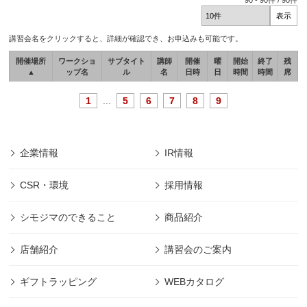
90
-
90
件 /
90
件
講習会名をクリックすると、詳細が確認でき、お申込みも可能です。
開催場所
ワークショ
サブタイト
講師
開催
曜
開始
終了
残
▲
ップ名
ル
名
日時
日
時間
時間
席
1
...
5
6
7
8
9
企業情報
IR情報
CSR・環境
採用情報
シモジマのできること
商品紹介
店舗紹介
講習会のご案内
ギフトラッピング
WEBカタログ