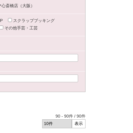
マ心斎橋店（大阪）
P
スクラップブッキング
その他手芸・工芸
90
-
90
件 /
90
件