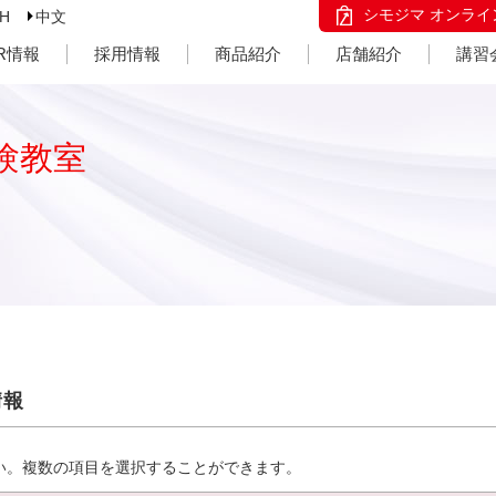
シモジマ オンライ
SH
中文
IR情報
採用情報
商品紹介
店舗紹介
講習
験教室
情報
い。複数の項目を選択することができます。