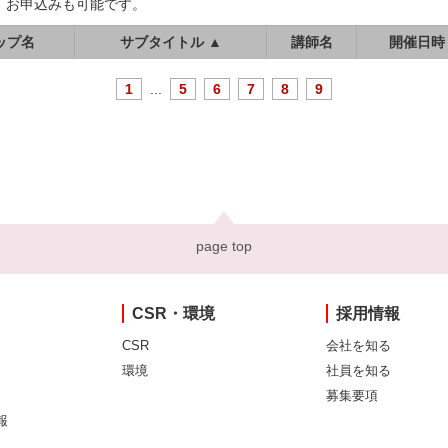
、お申込みも可能です。
ップ名
サブタイトル ▲
講師名
開催日時
1
...
5
6
7
8
9
page top
CSR・環境
採用情報
CSR
会社を知る
環境
社員を知る
募集要項
報