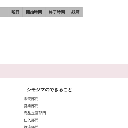
曜日
開始時間
終了時間
残席
シモジマのできること
販売部門
営業部門
商品企画部門
仕入部門
物流部門