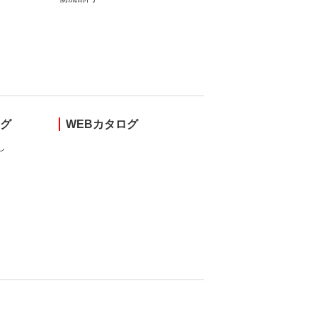
ング
WEBカタログ
し