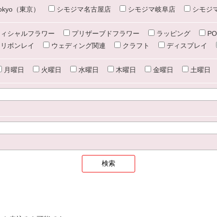
e tokyo（東京）
シモジマ名古屋店
シモジマ岐阜店
シモジ
ィシャルフラワー
プリザーブドフラワー
ラッピング
PO
リボンレイ
ウェディング関連
クラフト
ディスプレイ
月曜日
火曜日
水曜日
木曜日
金曜日
土曜日