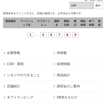
90
-
90
件 /
90
件
講習会名をクリックすると、詳細が確認でき、お申込みも可能です。
開催場所
ワークショ
サブタイト
講師
開催
曜
開始
終了
残
ップ名
ル ▲
名
日時
日
時間
時間
席
1
...
5
6
7
8
9
企業情報
IR情報
CSR・環境
採用情報
シモジマのできること
商品紹介
店舗紹介
講習会のご案内
ギフトラッピング
WEBカタログ