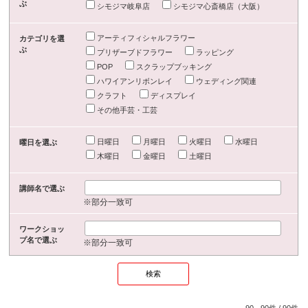
ぶ
シモジマ岐阜店
シモジマ心斎橋店（大阪）
アーティフィシャルフラワー
カテゴリを選
ぶ
プリザーブドフラワー
ラッピング
POP
スクラップブッキング
ハワイアンリボンレイ
ウェディング関連
クラフト
ディスプレイ
その他手芸・工芸
日曜日
月曜日
火曜日
水曜日
曜日を選ぶ
木曜日
金曜日
土曜日
講師名で選ぶ
※部分一致可
ワークショッ
プ名で選ぶ
※部分一致可