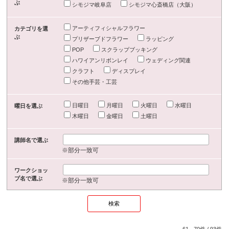
ぶ
シモジマ岐阜店
シモジマ心斎橋店（大阪）
アーティフィシャルフラワー
カテゴリを選
ぶ
プリザーブドフラワー
ラッピング
POP
スクラップブッキング
ハワイアンリボンレイ
ウェディング関連
クラフト
ディスプレイ
その他手芸・工芸
日曜日
月曜日
火曜日
水曜日
曜日を選ぶ
木曜日
金曜日
土曜日
講師名で選ぶ
※部分一致可
ワークショッ
プ名で選ぶ
※部分一致可