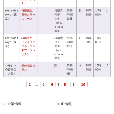
き）
east side t
権藤先生
権藤貴
2026
日
10時
14時
1
okyo（東
黄色カラー
代子
年8月
30分
00分
京）
のリース
先生
30日
（offic
e hana
801）
east side t
権藤先生
権藤貴
2026
日
10時
14時
1
okyo（東
リメイクで
代子
年8月
30分
00分
京）
作るラウン
先生
30日
ドブーケレ
（offic
ッスン
e hana
801）
シモジマ
斜め包みク
関
2026
水
10時
13時
10
心斎橋店
ラス
年9月
30分
00分
（大阪）
9日
1
...
5
6
7
8
9
10
企業情報
IR情報