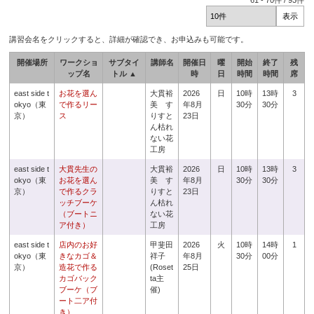
61
-
70
件 /
93
件
講習会名をクリックすると、詳細が確認でき、お申込みも可能です。
開催場所
ワークショ
サブタイ
講師名
開催日
曜
開始
終了
残
ップ名
トル ▲
時
日
時間
時間
席
east side t
お花を選ん
大貫裕
2026
日
10時
13時
3
okyo（東
で作るリー
美 す
年8月
30分
30分
京）
ス
りすと
23日
ん枯れ
ない花
工房
east side t
大貫先生の
大貫裕
2026
日
10時
13時
3
okyo（東
お花を選ん
美 す
年8月
30分
30分
京）
で作るクラ
りすと
23日
ッチブーケ
ん枯れ
（ブートニ
ない花
ア付き）
工房
east side t
店内のお好
甲斐田
2026
火
10時
14時
1
okyo（東
きなカゴ＆
祥子
年8月
30分
00分
京）
造花で作る
(Roset
25日
カゴバック
ta主
ブーケ（ブ
催)
ート二ア付
き）