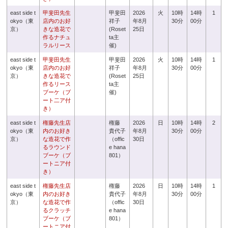
east side t
甲斐田先生
甲斐田
2026
火
10時
14時
1
okyo（東
店内のお好
祥子
年8月
30分
00分
京）
きな造花で
(Roset
25日
作るナチュ
ta主
ラルリース
催)
east side t
甲斐田先生
甲斐田
2026
火
10時
14時
1
okyo（東
店内のお好
祥子
年8月
30分
00分
京）
きな造花で
(Roset
25日
作るリース
ta主
ブーケ（ブ
催)
ート二ア付
き）
east side t
権藤先生店
権藤
2026
日
10時
14時
2
okyo（東
内のお好き
貴代子
年8月
30分
00分
京）
な造花で作
（offic
30日
るラウンド
e hana
ブーケ（ブ
801）
ートニア付
き）
east side t
権藤先生店
権藤
2026
日
10時
14時
1
okyo（東
内のお好き
貴代子
年8月
30分
00分
京）
な造花で作
（offic
30日
るクラッチ
e hana
ブーケ（ブ
801）
ートニア付