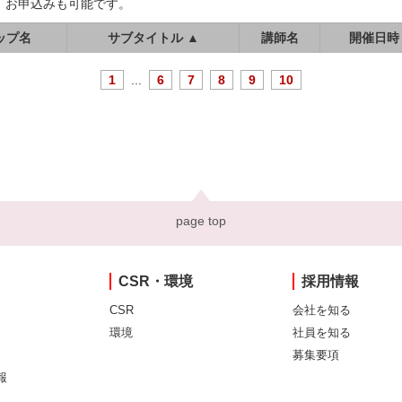
、お申込みも可能です。
ップ名
サブタイトル ▲
講師名
開催日時
1
...
6
7
8
9
10
page top
CSR・環境
採用情報
CSR
会社を知る
環境
社員を知る
募集要項
報