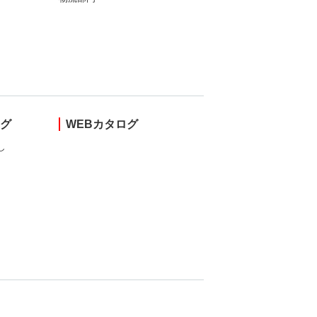
ング
WEBカタログ
し