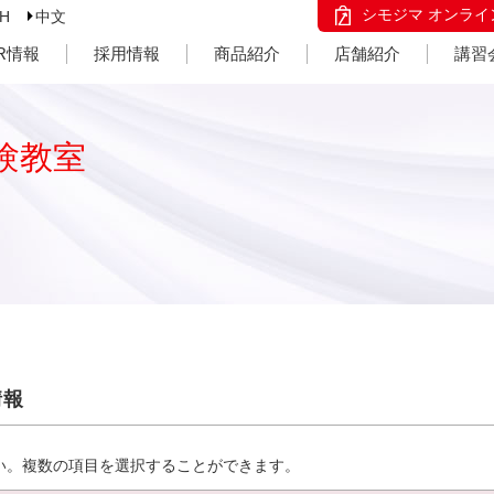
シモジマ オンライ
SH
中文
IR情報
採用情報
商品紹介
店舗紹介
講習
験教室
情報
い。複数の項目を選択することができます。