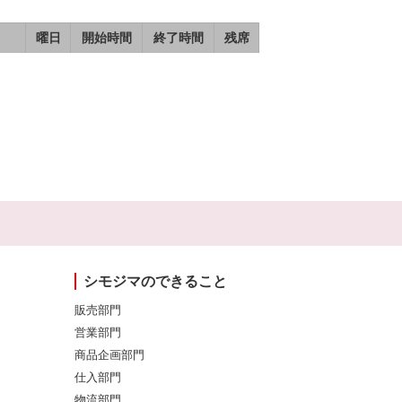
曜日
開始時間
終了時間
残席
シモジマのできること
販売部門
営業部門
商品企画部門
仕入部門
物流部門