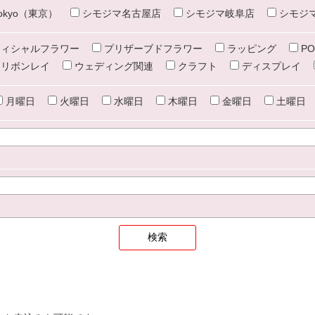
e tokyo（東京）
シモジマ名古屋店
シモジマ岐阜店
シモジ
ィシャルフラワー
プリザーブドフラワー
ラッピング
PO
リボンレイ
ウェディング関連
クラフト
ディスプレイ
月曜日
火曜日
水曜日
木曜日
金曜日
土曜日