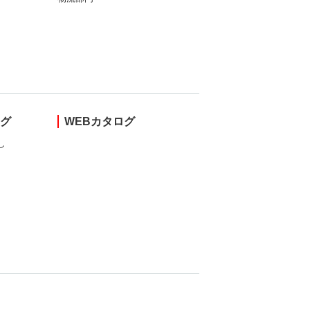
ング
WEBカタログ
し