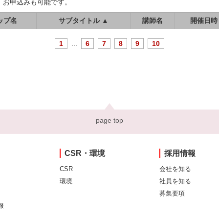
、お申込みも可能です。
ップ名
サブタイトル ▲
講師名
開催日時
1
...
6
7
8
9
10
page top
CSR・環境
採用情報
CSR
会社を知る
環境
社員を知る
募集要項
報