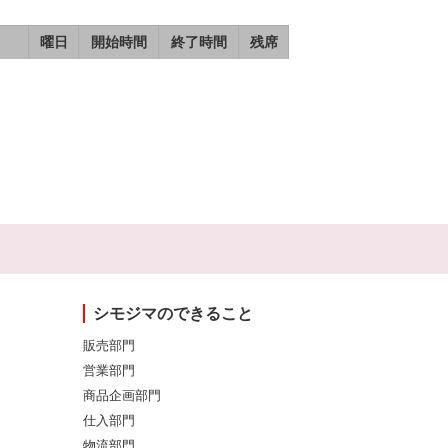
曜日
開始時間
終了時間
残席
シモジマのできること
販売部門
営業部門
商品企画部門
仕入部門
物流部門