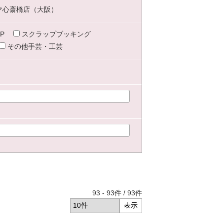
マ心斎橋店（大阪）
P
スクラップブッキング
その他手芸・工芸
93
-
93
件 /
93
件