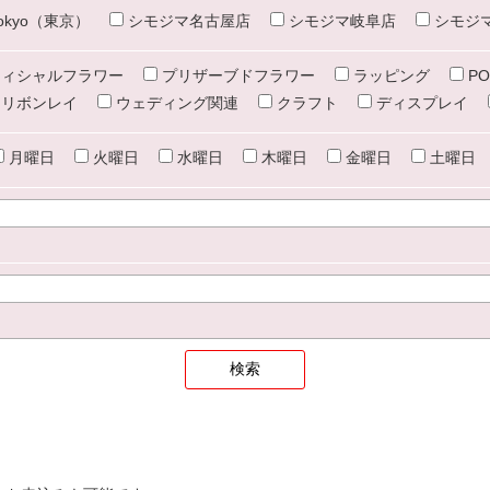
e tokyo（東京）
シモジマ名古屋店
シモジマ岐阜店
シモジ
ィシャルフラワー
プリザーブドフラワー
ラッピング
PO
リボンレイ
ウェディング関連
クラフト
ディスプレイ
月曜日
火曜日
水曜日
木曜日
金曜日
土曜日