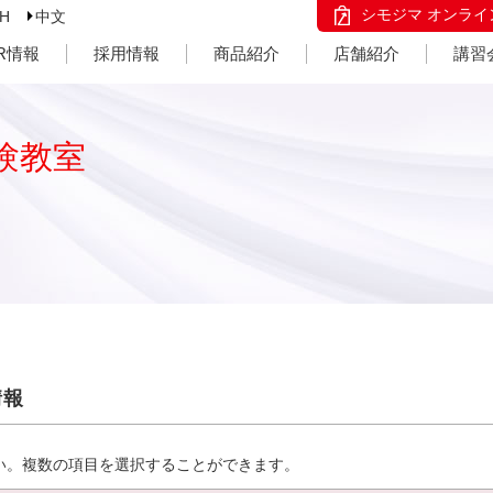
シモジマ オンライ
SH
中文
IR情報
採用情報
商品紹介
店舗紹介
講習
験教室
情報
い。複数の項目を選択することができます。