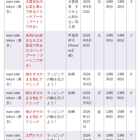
east side
大貫先生の
大貫裕
2026
日
10時
13時
3
tokyo（東
お花を選ん
美 す
年8月
30分
30分
京）
で作るクラ
りすと
23日
ッチブーケ
ん枯れ
（ブートニ
ない花
ア付き）
工房
east side
店内のお好
甲斐田
2026
火
10時
14時
1
tokyo（東
きなカゴ＆
祥子
年8月
30分
00分
京）
造花で作る
(Roset
25日
カゴバック
ta主
ブーケ（ブ
催)
ート二ア付
き）
east side
倒さずその
ラッピング
杉崎
2026
日
10時
13時
6
tokyo（東
まま包むテ
の幅を広げ
年10
30分
00分
京）
クニック
よう！
月4日
east side
倒さずその
ラッピング
杉崎
2026
月
10時
13時
6
tokyo（東
まま包むテ
の幅を広げ
年11
30分
00分
京）
クニック
よう！
月9日
east side
倒さずその
ラッピング
杉崎
2026
金
13時
15時
6
tokyo（東
まま包むテ
の幅を広げ
年11
00分
30分
京）
クニック
よう！
月27
日
east side
入門クラス
ラッピング
2026
水
10時
13時
7