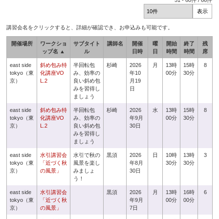
51
-
60
件 /
66
件
講習会名をクリックすると、詳細が確認でき、お申込みも可能です。
開催場所
ワークショ
サブタイト
講師名
開催
曜
開始
終了
残
ップ名 ▲
ル
日時
日
時間
時間
席
east side
斜め包み特
半回転包
杉崎
2026
月
13時
15時
8
tokyo（東
化講座VO
み、効率の
年10
00分
30分
京）
L.2
良い斜め包
月19
みを習得し
日
ましょう
east side
斜め包み特
半回転包
杉崎
2026
水
13時
15時
8
tokyo（東
化講座VO
み、効率の
年9月
00分
30分
京）
L.2
良い斜め包
30日
みを習得し
ましょう
east side
水引講習会
水引で秋の
黒須
2026
日
10時
13時
3
tokyo（東
「近づく秋
風景を楽し
年8月
30分
30分
京）
の風景」
みましょ
30日
う！
east side
水引講習会
黒須
2026
月
13時
16時
6
tokyo（東
「近づく秋
年9月
00分
00分
京）
の風景」
7日