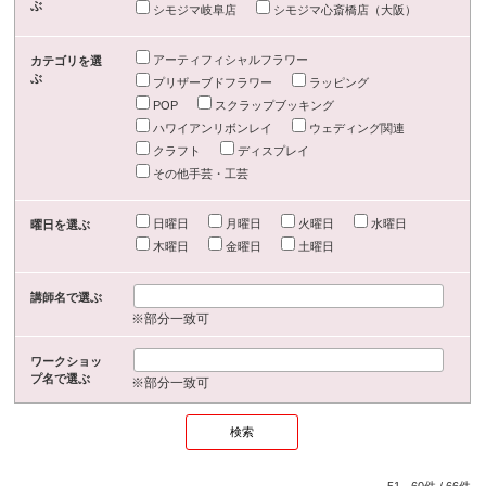
ぶ
シモジマ岐阜店
シモジマ心斎橋店（大阪）
アーティフィシャルフラワー
カテゴリを選
ぶ
プリザーブドフラワー
ラッピング
POP
スクラップブッキング
ハワイアンリボンレイ
ウェディング関連
クラフト
ディスプレイ
その他手芸・工芸
日曜日
月曜日
火曜日
水曜日
曜日を選ぶ
木曜日
金曜日
土曜日
講師名で選ぶ
※部分一致可
ワークショッ
プ名で選ぶ
※部分一致可