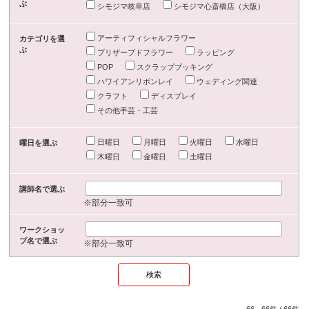
ぶ
シモジマ岐阜店
シモジマ心斎橋店（大阪）
アーティフィシャルフラワー
カテゴリを選
ぶ
プリザーブドフラワー
ラッピング
POP
スクラップブッキング
ハワイアンリボンレイ
ウェディング関連
クラフト
ディスプレイ
その他手芸・工芸
日曜日
月曜日
火曜日
水曜日
曜日を選ぶ
木曜日
金曜日
土曜日
講師名で選ぶ
※部分一致可
ワークショッ
プ名で選ぶ
※部分一致可