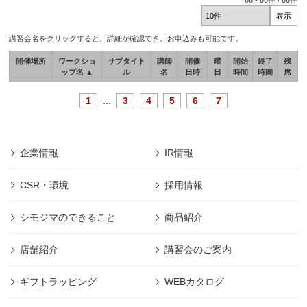
66
-
66
件 /
66
件
講習会名をクリックすると、詳細が確認でき、お申込みも可能です。
開催場所
ワークショ
サブタイト
講師
開催
曜
開始
終了
残
ップ名 ▲
ル
名
日時
日
時間
時間
席
1
...
3
4
5
6
7
企業情報
IR情報
CSR・環境
採用情報
シモジマのできること
商品紹介
店舗紹介
講習会のご案内
ギフトラッピング
WEBカタログ