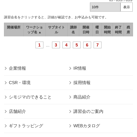
63
-
63
件 /
63
件
講習会名をクリックすると、詳細が確認でき、お申込みも可能です。
開催場所
ワークショ
サブタイト
講師
開催
曜
開始
終了
残
ップ名 ▲
ル
名
日時
日
時間
時間
席
1
...
3
4
5
6
7
企業情報
IR情報
CSR・環境
採用情報
シモジマのできること
商品紹介
店舗紹介
講習会のご案内
ギフトラッピング
WEBカタログ