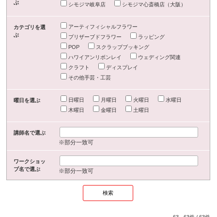
ぶ
シモジマ岐阜店
シモジマ心斎橋店（大阪）
アーティフィシャルフラワー
カテゴリを選
ぶ
プリザーブドフラワー
ラッピング
POP
スクラップブッキング
ハワイアンリボンレイ
ウェディング関連
クラフト
ディスプレイ
その他手芸・工芸
日曜日
月曜日
火曜日
水曜日
曜日を選ぶ
木曜日
金曜日
土曜日
講師名で選ぶ
※部分一致可
ワークショッ
プ名で選ぶ
※部分一致可