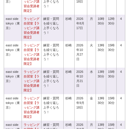
京）
ッピング講
上手くなろ
18日
習会受講者
う！
限定】
east side
ラッピング
練習・質問
杉崎
2026
月
10時
12時
4
tokyo（東
自習室【ラ
を繰り返し
年8月
30分
30分
京）
ッピング講
上手くなろ
17日
習会受講者
う！
限定】
east side
ラッピング
練習・質問
杉崎
2026
火
13時
15時
4
tokyo（東
自習室【ラ
を繰り返し
年10
30分
30分
京）
ッピング講
上手くなろ
月27
習会受講者
う！
日
限定】
east side
ラッピング
練習・質問
杉崎
2026
水
13時
15時
4
tokyo（東
自習室【ラ
を繰り返し
年10
30分
30分
京）
ッピング講
上手くなろ
月21
習会受講者
う！
日
限定】
east side
ラッピング
練習・質問
杉崎
2026
金
13時
15時
4
tokyo（東
自習室【ラ
を繰り返し
年9月
30分
30分
京）
ッピング講
上手くなろ
18日
習会受講者
う！
限定】
east side
ラッピング
練習・質問
杉崎
2026
月
13時
15時
4