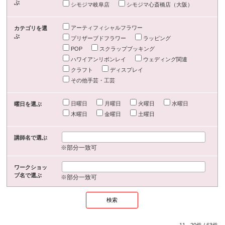
ぶ
シモジマ岐阜店
シモジマ心斎橋店（大阪）
アーティフィシャルフラワー
カテゴリを選
ぶ
プリザーブドフラワー
ラッピング
POP
スクラップブッキング
ハワイアンリボンレイ
ウェディング関連
クラフト
ディスプレイ
その他手芸・工芸
日曜日
月曜日
火曜日
水曜日
曜日を選ぶ
木曜日
金曜日
土曜日
講師名で選ぶ
※部分一致可
ワークショッ
プ名で選ぶ
※部分一致可