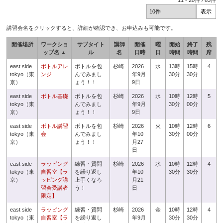
11
-
20
件 /
63
件
講習会名をクリックすると、詳細が確認でき、お申込みも可能です。
開催場所
ワークショ
サブタイト
講師
開催
曜
開始
終了
残
ップ名 ▲
ル
名
日時
日
時間
時間
席
east side
ボトルアレ
ボトルを包
杉崎
2026
水
13時
15時
4
tokyo（東
ンジ
んでみまし
年9月
30分
30分
京）
ょう！！
9日
east side
ボトル基礎
ボトルを包
杉崎
2026
水
10時
12時
5
tokyo（東
んでみまし
年9月
30分
00分
京）
ょう！！
9日
east side
ボトル講習
ボトルを包
杉崎
2026
火
10時
12時
6
tokyo（東
会
んでみまし
年10
30分
00分
京）
ょう！！
月27
日
east side
ラッピング
練習・質問
杉崎
2026
水
10時
12時
4
tokyo（東
自習室【ラ
を繰り返し
年10
30分
30分
京）
ッピング講
上手くなろ
月21
習会受講者
う！
日
限定】
east side
ラッピング
練習・質問
杉崎
2026
金
10時
12時
4
tokyo（東
自習室【ラ
を繰り返し
年9月
30分
30分