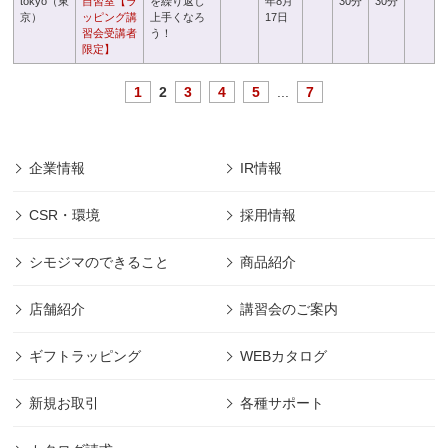
tokyo（東
自習室【ラ
を繰り返し
年8月
30分
30分
京）
ッピング講
上手くなろ
17日
習会受講者
う！
限定】
1
2
3
4
5
...
7
企業情報
IR情報
CSR・環境
採用情報
シモジマのできること
商品紹介
店舗紹介
講習会のご案内
ギフトラッピング
WEBカタログ
新規お取引
各種サポート