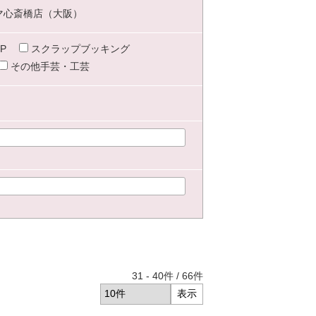
マ心斎橋店（大阪）
P
スクラップブッキング
その他手芸・工芸
31
-
40
件 /
66
件