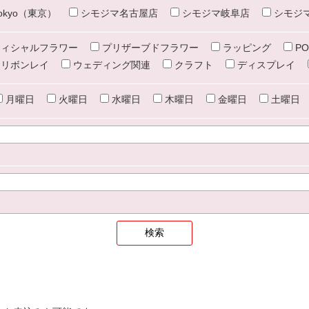
e tokyo（東京）
シモジマ名古屋店
シモジマ岐阜店
シモジ
ィシャルフラワー
プリザーブドフラワー
ラッピング
PO
リボンレイ
ウェディング関連
クラフト
ディスプレイ
月曜日
火曜日
水曜日
木曜日
金曜日
土曜日