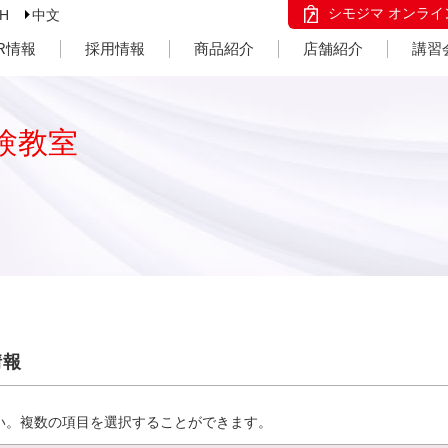
シモジマ オンライ
SH
中文
IR情報
採用情報
商品紹介
店舗紹介
講習
験教室
情報
い。複数の項目を選択することができます。