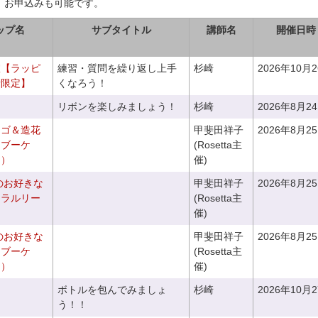
、お申込みも可能です。
ップ名
サブタイトル
講師名
開催日時
室【ラッピ
練習・質問を繰り返し上手
杉崎
2026年10月
者限定】
くなろう！
リボンを楽しみましょう！
杉崎
2026年8月2
カゴ＆造花
甲斐田祥子
2026年8月2
クブーケ
(Rosetta主
き）
催)
のお好きな
甲斐田祥子
2026年8月2
ュラルリー
(Rosetta主
催)
のお好きな
甲斐田祥子
2026年8月2
スブーケ
(Rosetta主
き）
催)
ボトルを包んでみましょ
杉崎
2026年10月
う！！