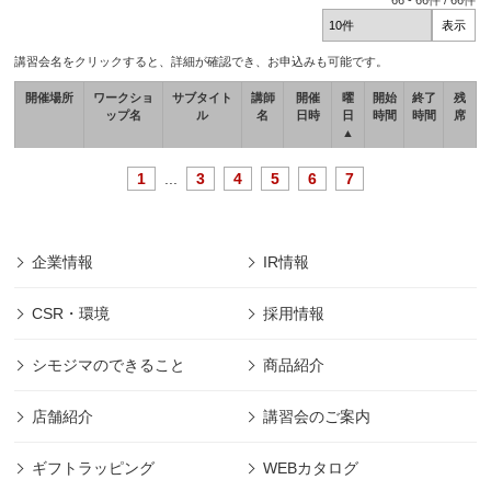
66
-
66
件 /
66
件
講習会名をクリックすると、詳細が確認でき、お申込みも可能です。
開催場所
ワークショ
サブタイト
講師
開催
曜
開始
終了
残
ップ名
ル
名
日時
日
時間
時間
席
▲
1
...
3
4
5
6
7
企業情報
IR情報
CSR・環境
採用情報
シモジマのできること
商品紹介
店舗紹介
講習会のご案内
ギフトラッピング
WEBカタログ