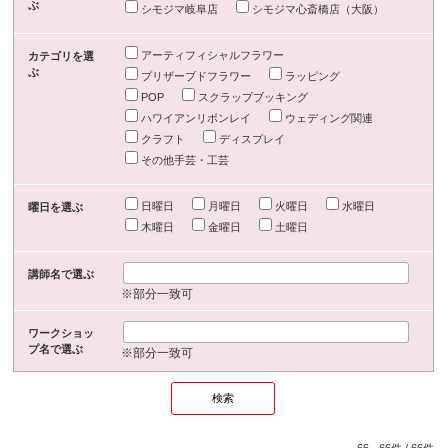
ぶ
シモジマ岐阜店
シモジマ心斎橋店（大阪）
アーティフィシャルフラワー
カテゴリを選
ぶ
プリザーブドフラワー
ラッピング
POP
スクラップブッキング
ハワイアンリボンレイ
ウェディング関連
クラフト
ディスプレイ
その他手芸・工芸
日曜日
月曜日
火曜日
水曜日
曜日を選ぶ
木曜日
金曜日
土曜日
講師名で選ぶ
※部分一致可
ワークショッ
プ名で選ぶ
※部分一致可