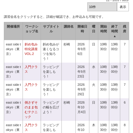
11
-
20
件 /
66
件
講習会名をクリックすると、詳細が確認でき、お申込みも可能です。
開催場所
ワークシ
サブタイト
講師名
開催日
曜
開始
終了
残
ョップ名
ル
時
日
時間
時間
席
▲
east side t
斜め包み
斜め包みが
杉崎
2026
日
10時
13時
7
okyo（東
特化講座
速くなるコ
年9月
30分
00分
京）
VOL.2
ツを知ろ
6日
う！
east side t
入門クラ
ラッピング
2026
水
10時
13時
7
okyo（東
ス
を楽しも
年9月
30分
00分
京）
う！
23日
east side t
入門クラ
ラッピング
2026
火
10時
13時
7
okyo（東
ス
を楽しも
年9月
30分
00分
京）
う！
29日
east side t
倒さずそ
ラッピング
杉崎
2026
日
10時
13時
6
okyo（東
のまま包
の幅を広げ
年10
30分
00分
京）
むテクニ
よう！
月4日
ック
east side t
入門クラ
ラッピング
2026
木
10時
13時
8
okyo（東
ス
を楽しも
年10
30分
00分