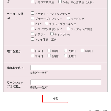
ぶ
シモジマ岐阜店
シモジマ心斎橋店（大阪）
アーティフィシャルフラワー
カテゴリを選
ぶ
プリザーブドフラワー
ラッピング
POP
スクラップブッキング
ハワイアンリボンレイ
ウェディング関連
クラフト
ディスプレイ
その他手芸・工芸
日曜日
月曜日
火曜日
水曜日
曜日を選ぶ
木曜日
金曜日
土曜日
講師名で選ぶ
※部分一致可
ワークショッ
プ名で選ぶ
※部分一致可