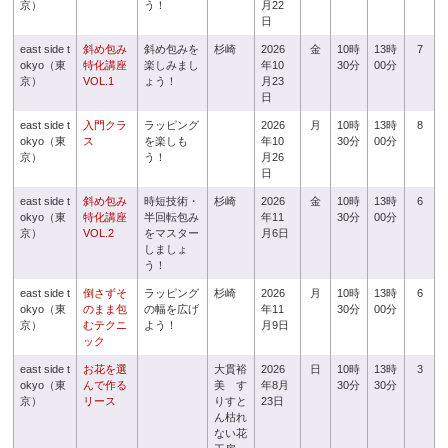
京）
う！
月22
日
east side t
斜め包み
斜め包みを
杉崎
2026
金
10時
13時
7
okyo（東
特化講座
楽しみまし
年10
30分
00分
京）
VOL.1
ょう！
月23
日
east side t
入門クラ
ラッピング
2026
月
10時
13時
8
okyo（東
ス
を楽しも
年10
30分
00分
京）
う！
月26
日
east side t
斜め包み
時短技術・
杉崎
2026
金
10時
13時
6
okyo（東
特化講座
半回転包み
年11
30分
00分
京）
VOL.2
をマスター
月6日
しましょ
う！
east side t
倒さずそ
ラッピング
杉崎
2026
月
10時
13時
6
okyo（東
のまま包
の幅を広げ
年11
30分
00分
京）
むテクニ
よう！
月9日
ック
east side t
お花を選
大貫裕
2026
日
10時
13時
3
okyo（東
んで作る
美 す
年8月
30分
30分
京）
リース
りすと
23日
ん枯れ
ない花