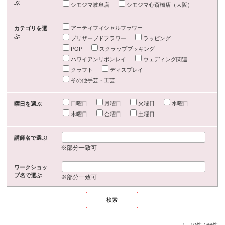
ぶ
シモジマ岐阜店
シモジマ心斎橋店（大阪）
アーティフィシャルフラワー
カテゴリを選
ぶ
プリザーブドフラワー
ラッピング
POP
スクラップブッキング
ハワイアンリボンレイ
ウェディング関連
クラフト
ディスプレイ
その他手芸・工芸
日曜日
月曜日
火曜日
水曜日
曜日を選ぶ
木曜日
金曜日
土曜日
講師名で選ぶ
※部分一致可
ワークショッ
プ名で選ぶ
※部分一致可