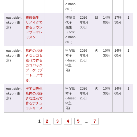
e hana
801）
east side t
権藤先生
権藤貴
2026
日
14時
17時
1
okyo（東
リメイクで
代子
年8月
00分
30分
京）
作るラウン
先生
30日
ドブーケレ
（offic
ッスン
e hana
801）
east side t
店内のお好
甲斐田
2026
火
10時
14時
1
okyo（東
きなカゴ＆
祥子
年8月
30分
00分
京）
造花で作る
(Roset
25日
カゴバック
ta主
ブーケ（ブ
催)
ート二ア付
き）
east side t
甲斐田先生
甲斐田
2026
火
10時
14時
1
okyo（東
店内のお好
祥子
年8月
30分
00分
京）
きな造花で
(Roset
25日
作るナチュ
ta主
ラルリース
催)
1
2
3
4
5
...
7