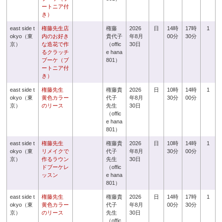
ートニア付
き）
east side t
権藤先生店
権藤
2026
日
14時
17時
1
okyo（東
内のお好き
貴代子
年8月
00分
30分
京）
な造花で作
（offic
30日
るクラッチ
e hana
ブーケ（ブ
801）
ートニア付
き）
east side t
権藤先生
権藤貴
2026
日
10時
14時
1
okyo（東
黄色カラー
代子
年8月
30分
00分
京）
のリース
先生
30日
（offic
e hana
801）
east side t
権藤先生
権藤貴
2026
日
10時
14時
1
okyo（東
リメイクで
代子
年8月
30分
00分
京）
作るラウン
先生
30日
ドブーケレ
（offic
ッスン
e hana
801）
east side t
権藤先生
権藤貴
2026
日
14時
17時
1
okyo（東
黄色カラー
代子
年8月
00分
30分
京）
のリース
先生
30日
（offic