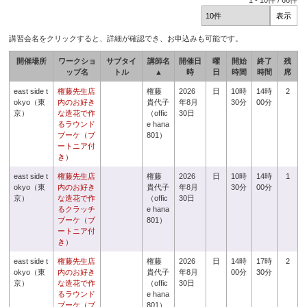
1
-
10
件 /
66
件
講習会名をクリックすると、詳細が確認でき、お申込みも可能です。
開催場所
ワークショ
サブタイ
講師名
開催日
曜
開始
終了
残
ップ名
トル
▲
時
日
時間
時間
席
east side t
権藤先生店
権藤
2026
日
10時
14時
2
okyo（東
内のお好き
貴代子
年8月
30分
00分
京）
な造花で作
（offic
30日
るラウンド
e hana
ブーケ（ブ
801）
ートニア付
き）
east side t
権藤先生店
権藤
2026
日
10時
14時
1
okyo（東
内のお好き
貴代子
年8月
30分
00分
京）
な造花で作
（offic
30日
るクラッチ
e hana
ブーケ（ブ
801）
ートニア付
き）
east side t
権藤先生店
権藤
2026
日
14時
17時
2
okyo（東
内のお好き
貴代子
年8月
00分
30分
京）
な造花で作
（offic
30日
るラウンド
e hana
ブーケ（ブ
801）