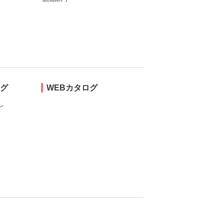
ング
WEBカタログ
し