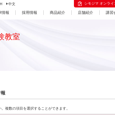
シモジマ オンライ
SH
中文
IR情報
採用情報
商品紹介
店舗紹介
講習
験教室
情報
い。複数の項目を選択することができます。