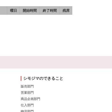
曜日
開始時間
終了時間
残席
シモジマのできること
販売部門
営業部門
商品企画部門
仕入部門
物流部門