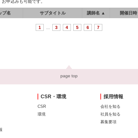
、お申込みも可能です。
ップ名
サブタイトル
講師名 ▲
開催日時
1
...
3
4
5
6
7
page top
CSR・環境
採用情報
CSR
会社を知る
環境
社員を知る
募集要項
報