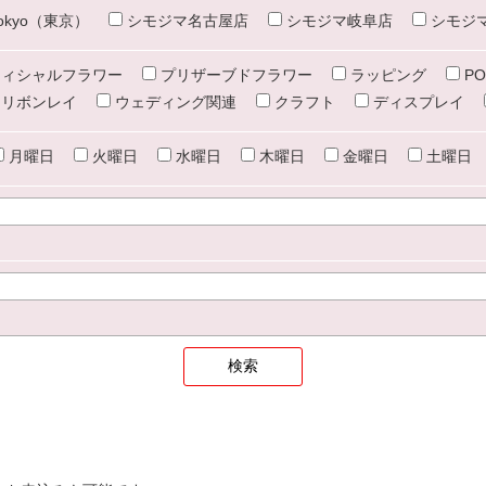
e tokyo（東京）
シモジマ名古屋店
シモジマ岐阜店
シモジ
ィシャルフラワー
プリザーブドフラワー
ラッピング
PO
リボンレイ
ウェディング関連
クラフト
ディスプレイ
月曜日
火曜日
水曜日
木曜日
金曜日
土曜日