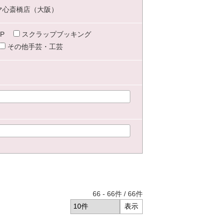
マ心斎橋店（大阪）
P
スクラップブッキング
その他手芸・工芸
66
-
66
件 /
66
件