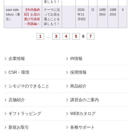
楽しもう！
east side
【年内最終
テーマに沿
2026
日
10時
15時
5
tokyo（東
回】お花の
ってお花を
年11
30分
20分
京）
選び方講座
選ぶことを
月8日
～実践編～
楽しもう！
1
...
3
4
5
6
7
企業情報
IR情報
CSR・環境
採用情報
シモジマのできること
商品紹介
店舗紹介
講習会のご案内
ギフトラッピング
WEBカタログ
新規お取引
各種サポート