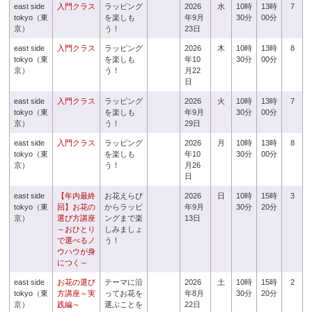
east side
入門クラス
ラッピング
2026
水
10時
13時
7
tokyo（東
を楽しも
年9月
30分
00分
京）
う！
23日
east side
入門クラス
ラッピング
2026
木
10時
13時
8
tokyo（東
を楽しも
年10
30分
00分
京）
う！
月22
日
east side
入門クラス
ラッピング
2026
火
10時
13時
7
tokyo（東
を楽しも
年9月
30分
00分
京）
う！
29日
east side
入門クラス
ラッピング
2026
月
10時
13時
8
tokyo（東
を楽しも
年10
30分
00分
京）
う！
月26
日
east side
【年内最終
お花えらび
2026
日
10時
15時
3
tokyo（東
回】お花の
からラッピ
年9月
30分
20分
京）
選び方講座
ングまで楽
13日
～おひとり
しみましょ
で選べるノ
う！
ウハウが身
につく～
east side
お花の選び
テーマに沿
2026
土
10時
15時
2
tokyo（東
方講座～実
ってお花を
年8月
30分
20分
京）
践編～
選ぶことを
22日