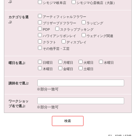
ぶ
シモジマ岐阜店
シモジマ心斎橋店（大阪）
アーティフィシャルフラワー
カテゴリを選
ぶ
プリザーブドフラワー
ラッピング
POP
スクラップブッキング
ハワイアンリボンレイ
ウェディング関連
クラフト
ディスプレイ
その他手芸・工芸
日曜日
月曜日
火曜日
水曜日
曜日を選ぶ
木曜日
金曜日
土曜日
講師名で選ぶ
※部分一致可
ワークショッ
プ名で選ぶ
※部分一致可