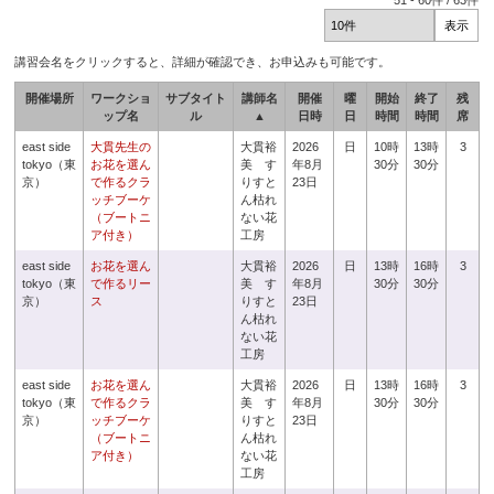
51
-
60
件 /
63
件
講習会名をクリックすると、詳細が確認でき、お申込みも可能です。
開催場所
ワークショ
サブタイト
講師名
開催
曜
開始
終了
残
ップ名
ル
▲
日時
日
時間
時間
席
east side
大貫先生の
大貫裕
2026
日
10時
13時
3
tokyo（東
お花を選ん
美 す
年8月
30分
30分
京）
で作るクラ
りすと
23日
ッチブーケ
ん枯れ
（ブートニ
ない花
ア付き）
工房
east side
お花を選ん
大貫裕
2026
日
13時
16時
3
tokyo（東
で作るリー
美 す
年8月
30分
30分
京）
ス
りすと
23日
ん枯れ
ない花
工房
east side
お花を選ん
大貫裕
2026
日
13時
16時
3
tokyo（東
で作るクラ
美 す
年8月
30分
30分
京）
ッチブーケ
りすと
23日
（ブートニ
ん枯れ
ア付き）
ない花
工房