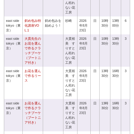
ん枯れ
ない花
工房
east side
斜め包み特
斜め包みを
杉崎
2026
日
10時
13時
6
tokyo（東
化講座VO
始めよう！
年8月
30分
00分
京）
L.1
23日
east side
大貫先生の
大貫裕
2026
日
10時
13時
3
tokyo（東
お花を選ん
美 す
年8月
30分
30分
京）
で作るクラ
りすと
23日
ッチブーケ
ん枯れ
（ブートニ
ない花
ア付き）
工房
east side
お花を選ん
大貫裕
2026
日
13時
16時
3
tokyo（東
で作るリー
美 す
年8月
30分
30分
京）
ス
りすと
23日
ん枯れ
ない花
工房
east side
お花を選ん
大貫裕
2026
日
13時
16時
3
tokyo（東
で作るクラ
美 す
年8月
30分
30分
京）
ッチブーケ
りすと
23日
（ブートニ
ん枯れ
ア付き）
ない花
工房