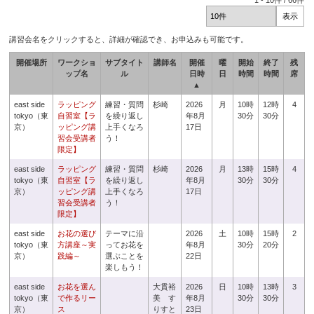
1
-
10
件 /
66
件
講習会名をクリックすると、詳細が確認でき、お申込みも可能です。
開催場所
ワークショ
サブタイト
講師名
開催
曜
開始
終了
残
ップ名
ル
日時
日
時間
時間
席
▲
east side
ラッピング
練習・質問
杉崎
2026
月
10時
12時
4
tokyo（東
自習室【ラ
を繰り返し
年8月
30分
30分
京）
ッピング講
上手くなろ
17日
習会受講者
う！
限定】
east side
ラッピング
練習・質問
杉崎
2026
月
13時
15時
4
tokyo（東
自習室【ラ
を繰り返し
年8月
30分
30分
京）
ッピング講
上手くなろ
17日
習会受講者
う！
限定】
east side
お花の選び
テーマに沿
2026
土
10時
15時
2
tokyo（東
方講座～実
ってお花を
年8月
30分
20分
京）
践編～
選ぶことを
22日
楽しもう！
east side
お花を選ん
大貫裕
2026
日
10時
13時
3
tokyo（東
で作るリー
美 す
年8月
30分
30分
京）
ス
りすと
23日