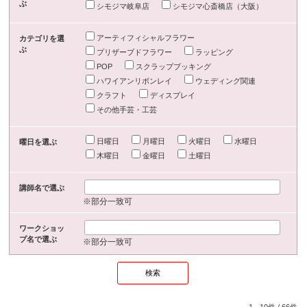
ぶ
シモジマ岐阜店
シモジマ心斎橋店（大阪）
アーティフィシャルフラワー
カテゴリを選
ぶ
プリザーブドフラワー
ラッピング
POP
スクラップブッキング
ハワイアンリボンレイ
ウェディング関連
クラフト
ディスプレイ
その他手芸・工芸
日曜日
月曜日
火曜日
水曜日
曜日を選ぶ
木曜日
金曜日
土曜日
講師名で選ぶ
※部分一致可
ワークショッ
プ名で選ぶ
※部分一致可