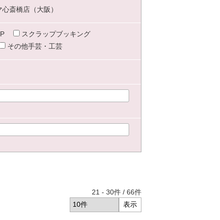
マ心斎橋店（大阪）
P
スクラップブッキング
その他手芸・工芸
21
-
30
件 /
66
件