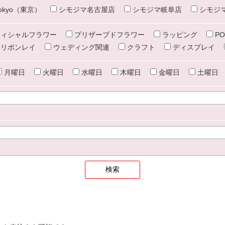
e tokyo（東京）
シモジマ名古屋店
シモジマ岐阜店
シモジ
ィシャルフラワー
プリザーブドフラワー
ラッピング
PO
リボンレイ
ウェディング関連
クラフト
ディスプレイ
月曜日
火曜日
水曜日
木曜日
金曜日
土曜日