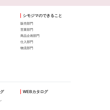
シモジマのできること
販売部門
営業部門
商品企画部門
仕入部門
物流部門
ング
WEBカタログ
し