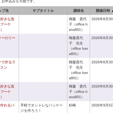
、お申込みも可能です。
ップ名
サブタイトル
講師名
開催日時 
お好きな造
権藤 貴代
2026年8月3
ドブーケ
子（office h
き）
ana801）
ラーのリー
権藤貴代
2026年8月3
子 先生
（office han
a801）
クで作るラ
権藤貴代
2026年8月3
ッスン
子 先生
（office han
a801）
お好きな造
権藤 貴代
2026年8月3
チブーケ
子（office h
き）
ana801）
で作れるパ
手軽でオシャレなパッケー
杉崎
2026年9月5
ジを作ろう！