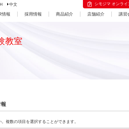
シモジマ オンライ
SH
中文
IR情報
採用情報
商品紹介
店舗紹介
講習
験教室
情報
い。複数の項目を選択することができます。