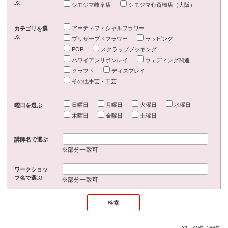
ぶ
シモジマ岐阜店
シモジマ心斎橋店（大阪）
アーティフィシャルフラワー
カテゴリを選
ぶ
プリザーブドフラワー
ラッピング
POP
スクラップブッキング
ハワイアンリボンレイ
ウェディング関連
クラフト
ディスプレイ
その他手芸・工芸
日曜日
月曜日
火曜日
水曜日
曜日を選ぶ
木曜日
金曜日
土曜日
講師名で選ぶ
※部分一致可
ワークショッ
プ名で選ぶ
※部分一致可