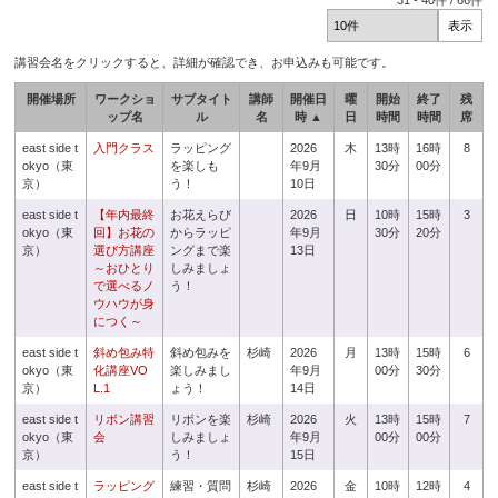
31
-
40
件 /
66
件
講習会名をクリックすると、詳細が確認でき、お申込みも可能です。
開催場所
ワークショ
サブタイト
講師
開催日
曜
開始
終了
残
ップ名
ル
名
時 ▲
日
時間
時間
席
east side t
入門クラス
ラッピング
2026
木
13時
16時
8
okyo（東
を楽しも
年9月
30分
00分
京）
う！
10日
east side t
【年内最終
お花えらび
2026
日
10時
15時
3
okyo（東
回】お花の
からラッピ
年9月
30分
20分
京）
選び方講座
ングまで楽
13日
～おひとり
しみましょ
で選べるノ
う！
ウハウが身
につく～
east side t
斜め包み特
斜め包みを
杉崎
2026
月
13時
15時
6
okyo（東
化講座VO
楽しみまし
年9月
00分
30分
京）
L.1
ょう！
14日
east side t
リボン講習
リボンを楽
杉崎
2026
火
13時
15時
7
okyo（東
会
しみましょ
年9月
00分
00分
京）
う！
15日
east side t
ラッピング
練習・質問
杉崎
2026
金
10時
12時
4