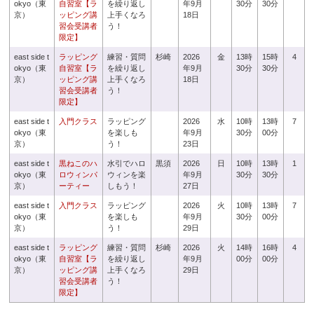
okyo（東
自習室【ラ
を繰り返し
年9月
30分
30分
京）
ッピング講
上手くなろ
18日
習会受講者
う！
限定】
east side t
ラッピング
練習・質問
杉崎
2026
金
13時
15時
4
okyo（東
自習室【ラ
を繰り返し
年9月
30分
30分
京）
ッピング講
上手くなろ
18日
習会受講者
う！
限定】
east side t
入門クラス
ラッピング
2026
水
10時
13時
7
okyo（東
を楽しも
年9月
30分
00分
京）
う！
23日
east side t
黒ねこのハ
水引でハロ
黒須
2026
日
10時
13時
1
okyo（東
ロウィンパ
ウィンを楽
年9月
30分
30分
京）
ーティー
しもう！
27日
east side t
入門クラス
ラッピング
2026
火
10時
13時
7
okyo（東
を楽しも
年9月
30分
00分
京）
う！
29日
east side t
ラッピング
練習・質問
杉崎
2026
火
14時
16時
4
okyo（東
自習室【ラ
を繰り返し
年9月
00分
00分
京）
ッピング講
上手くなろ
29日
習会受講者
う！
限定】