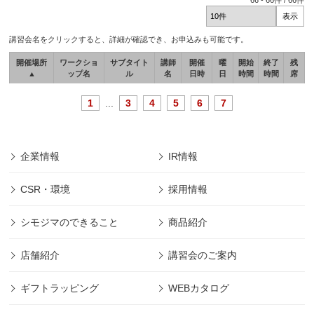
66
-
66
件 /
66
件
講習会名をクリックすると、詳細が確認でき、お申込みも可能です。
開催場所
ワークショ
サブタイト
講師
開催
曜
開始
終了
残
▲
ップ名
ル
名
日時
日
時間
時間
席
1
...
3
4
5
6
7
企業情報
IR情報
CSR・環境
採用情報
シモジマのできること
商品紹介
店舗紹介
講習会のご案内
ギフトラッピング
WEBカタログ