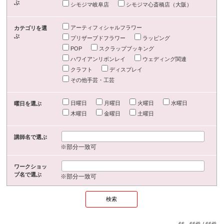
ぶ
シモジマ岐阜店
シモジマ心斎橋店（大阪）
アーティフィシャルフラワー
カテゴリを選
ぶ
プリザーブドフラワー
ラッピング
POP
スクラップブッキング
ハワイアンリボンレイ
ウェディング関連
クラフト
ディスプレイ
その他手芸・工芸
日曜日
月曜日
火曜日
水曜日
曜日を選ぶ
木曜日
金曜日
土曜日
講師名で選ぶ
※部分一致可
ワークショッ
プ名で選ぶ
※部分一致可