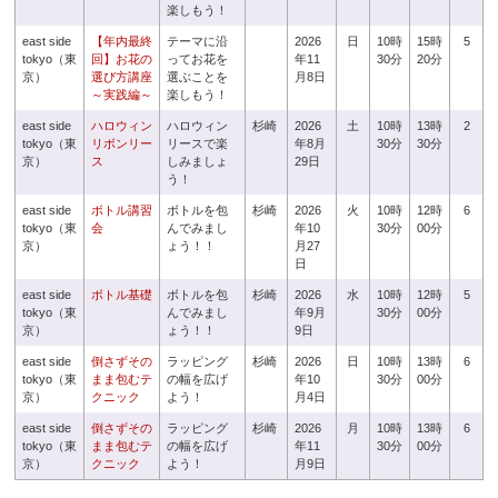
楽しもう！
east side
【年内最終
テーマに沿
2026
日
10時
15時
5
tokyo（東
回】お花の
ってお花を
年11
30分
20分
京）
選び方講座
選ぶことを
月8日
～実践編～
楽しもう！
east side
ハロウィン
ハロウィン
杉崎
2026
土
10時
13時
2
tokyo（東
リボンリー
リースで楽
年8月
30分
30分
京）
ス
しみましょ
29日
う！
east side
ボトル講習
ボトルを包
杉崎
2026
火
10時
12時
6
tokyo（東
会
んでみまし
年10
30分
00分
京）
ょう！！
月27
日
east side
ボトル基礎
ボトルを包
杉崎
2026
水
10時
12時
5
tokyo（東
んでみまし
年9月
30分
00分
京）
ょう！！
9日
east side
倒さずその
ラッピング
杉崎
2026
日
10時
13時
6
tokyo（東
まま包むテ
の幅を広げ
年10
30分
00分
京）
クニック
よう！
月4日
east side
倒さずその
ラッピング
杉崎
2026
月
10時
13時
6
tokyo（東
まま包むテ
の幅を広げ
年11
30分
00分
京）
クニック
よう！
月9日