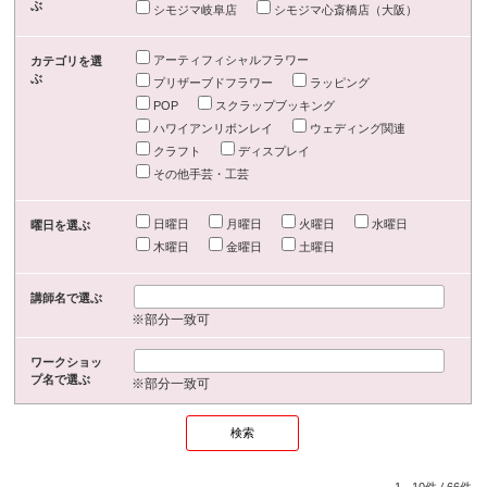
ぶ
シモジマ岐阜店
シモジマ心斎橋店（大阪）
アーティフィシャルフラワー
カテゴリを選
ぶ
プリザーブドフラワー
ラッピング
POP
スクラップブッキング
ハワイアンリボンレイ
ウェディング関連
クラフト
ディスプレイ
その他手芸・工芸
日曜日
月曜日
火曜日
水曜日
曜日を選ぶ
木曜日
金曜日
土曜日
講師名で選ぶ
※部分一致可
ワークショッ
プ名で選ぶ
※部分一致可