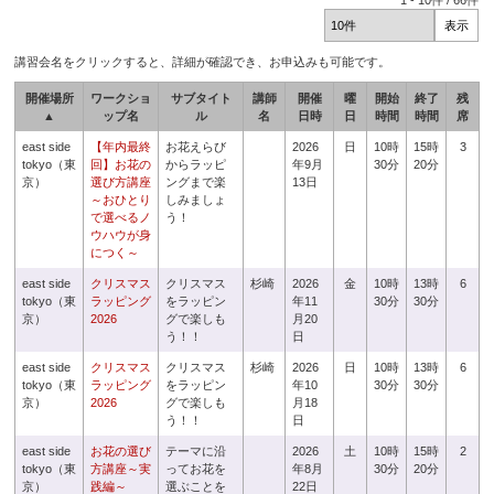
1
-
10
件 /
66
件
講習会名をクリックすると、詳細が確認でき、お申込みも可能です。
開催場所
ワークショ
サブタイト
講師
開催
曜
開始
終了
残
▲
ップ名
ル
名
日時
日
時間
時間
席
east side
【年内最終
お花えらび
2026
日
10時
15時
3
tokyo（東
回】お花の
からラッピ
年9月
30分
20分
京）
選び方講座
ングまで楽
13日
～おひとり
しみましょ
で選べるノ
う！
ウハウが身
につく～
east side
クリスマス
クリスマス
杉崎
2026
金
10時
13時
6
tokyo（東
ラッピング
をラッピン
年11
30分
30分
京）
2026
グで楽しも
月20
う！！
日
east side
クリスマス
クリスマス
杉崎
2026
日
10時
13時
6
tokyo（東
ラッピング
をラッピン
年10
30分
30分
京）
2026
グで楽しも
月18
う！！
日
east side
お花の選び
テーマに沿
2026
土
10時
15時
2
tokyo（東
方講座～実
ってお花を
年8月
30分
20分
京）
践編～
選ぶことを
22日