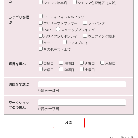
ぶ
シモジマ岐阜店
シモジマ心斎橋店（大阪）
アーティフィシャルフラワー
カテゴリを選
ぶ
プリザーブドフラワー
ラッピング
POP
スクラップブッキング
ハワイアンリボンレイ
ウェディング関連
クラフト
ディスプレイ
その他手芸・工芸
日曜日
月曜日
火曜日
水曜日
曜日を選ぶ
木曜日
金曜日
土曜日
講師名で選ぶ
※部分一致可
ワークショッ
プ名で選ぶ
※部分一致可