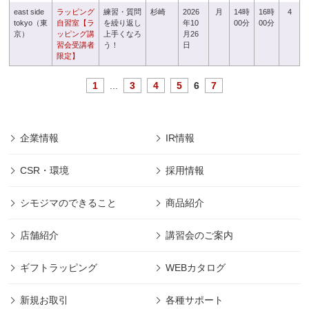
east side
ラッピング
練習・質問
杉崎
2026
月
14時
16時
4
tokyo（東
自習室【ラ
を繰り返し
年10
00分
00分
京）
ッピング講
上手くなろ
月26
習会受講者
う！
日
限定】
1
...
3
4
5
6
7
企業情報
IR情報
CSR・環境
採用情報
シモジマのできること
商品紹介
店舗紹介
講習会のご案内
ギフトラッピング
WEBカタログ
新規お取引
各種サポート