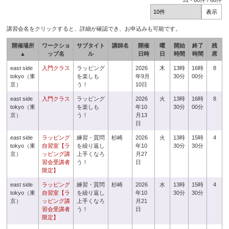
51
-
60
件 /
66
件
講習会名をクリックすると、詳細が確認でき、お申込みも可能です。
開催場所
ワークショ
サブタイト
講師名
開催
曜
開始
終了
残
▲
ップ名
ル
日時
日
時間
時間
席
east side
入門クラス
ラッピング
2026
木
13時
16時
8
tokyo（東
を楽しも
年9月
30分
00分
京）
う！
10日
east side
入門クラス
ラッピング
2026
火
13時
16時
8
tokyo（東
を楽しも
年10
30分
00分
京）
う！
月13
日
east side
ラッピング
練習・質問
杉崎
2026
火
13時
15時
4
tokyo（東
自習室【ラ
を繰り返し
年10
30分
30分
京）
ッピング講
上手くなろ
月27
習会受講者
う！
日
限定】
east side
ラッピング
練習・質問
杉崎
2026
水
13時
15時
4
tokyo（東
自習室【ラ
を繰り返し
年10
30分
30分
京）
ッピング講
上手くなろ
月21
習会受講者
う！
日
限定】