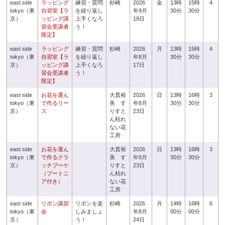
east side
ラッピング
練習・質問
杉崎
2026
金
13時
15時
4
tokyo（東
自習室【ラ
を繰り返し
年9月
30分
30分
京）
ッピング講
上手くなろ
18日
習会受講者
う！
限定】
east side
ラッピング
練習・質問
杉崎
2026
月
13時
15時
4
tokyo（東
自習室【ラ
を繰り返し
年8月
30分
30分
京）
ッピング講
上手くなろ
17日
習会受講者
う！
限定】
east side
お花を選ん
大貫裕
2026
日
13時
16時
3
tokyo（東
で作るリー
美 す
年8月
30分
30分
京）
ス
りすと
23日
ん枯れ
ない花
工房
east side
お花を選ん
大貫裕
2026
日
13時
16時
3
tokyo（東
で作るクラ
美 す
年8月
30分
30分
京）
ッチブーケ
りすと
23日
（ブートニ
ん枯れ
ア付き）
ない花
工房
east side
リボン講習
リボンを楽
杉崎
2026
月
14時
16時
6
tokyo（東
会
しみましょ
年8月
00分
00分
京）
う！
24日