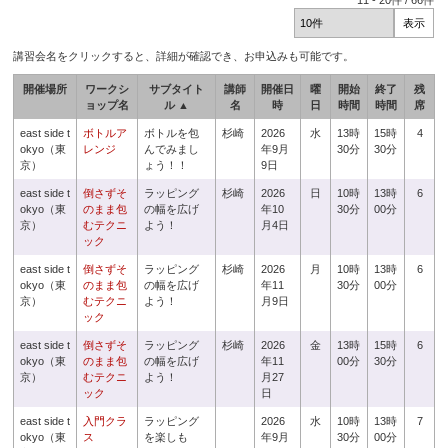
11
-
20
件 /
66
件
講習会名をクリックすると、詳細が確認でき、お申込みも可能です。
開催場所
ワークシ
サブタイト
講師
開催日
曜
開始
終了
残
ョップ名
ル ▲
名
時
日
時間
時間
席
east side t
ボトルア
ボトルを包
杉崎
2026
水
13時
15時
4
okyo（東
レンジ
んでみまし
年9月
30分
30分
京）
ょう！！
9日
east side t
倒さずそ
ラッピング
杉崎
2026
日
10時
13時
6
okyo（東
のまま包
の幅を広げ
年10
30分
00分
京）
むテクニ
よう！
月4日
ック
east side t
倒さずそ
ラッピング
杉崎
2026
月
10時
13時
6
okyo（東
のまま包
の幅を広げ
年11
30分
00分
京）
むテクニ
よう！
月9日
ック
east side t
倒さずそ
ラッピング
杉崎
2026
金
13時
15時
6
okyo（東
のまま包
の幅を広げ
年11
00分
30分
京）
むテクニ
よう！
月27
ック
日
east side t
入門クラ
ラッピング
2026
水
10時
13時
7
okyo（東
ス
を楽しも
年9月
30分
00分