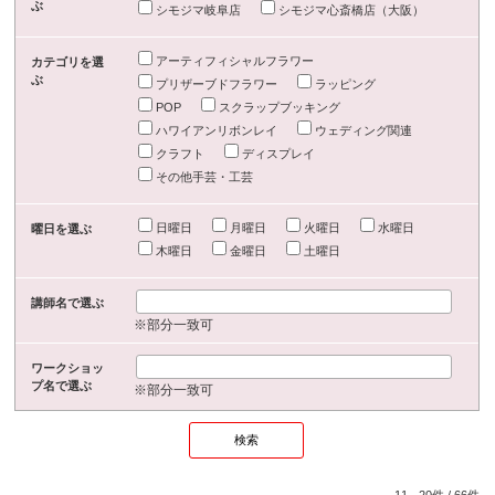
ぶ
シモジマ岐阜店
シモジマ心斎橋店（大阪）
アーティフィシャルフラワー
カテゴリを選
ぶ
プリザーブドフラワー
ラッピング
POP
スクラップブッキング
ハワイアンリボンレイ
ウェディング関連
クラフト
ディスプレイ
その他手芸・工芸
日曜日
月曜日
火曜日
水曜日
曜日を選ぶ
木曜日
金曜日
土曜日
講師名で選ぶ
※部分一致可
ワークショッ
プ名で選ぶ
※部分一致可