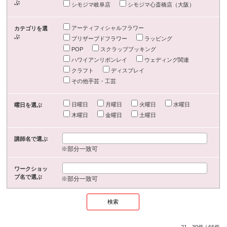
ぶ
シモジマ岐阜店
シモジマ心斎橋店（大阪）
アーティフィシャルフラワー
カテゴリを選
ぶ
プリザーブドフラワー
ラッピング
POP
スクラップブッキング
ハワイアンリボンレイ
ウェディング関連
クラフト
ディスプレイ
その他手芸・工芸
日曜日
月曜日
火曜日
水曜日
曜日を選ぶ
木曜日
金曜日
土曜日
講師名で選ぶ
※部分一致可
ワークショッ
プ名で選ぶ
※部分一致可