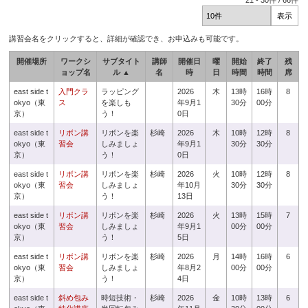
21
-
30
件 /
66
件
講習会名をクリックすると、詳細が確認でき、お申込みも可能です。
開催場所
ワークシ
サブタイト
講師
開催日
曜
開始
終了
残
ョップ名
ル ▲
名
時
日
時間
時間
席
east side t
入門クラ
ラッピング
2026
木
13時
16時
8
okyo（東
ス
を楽しも
年9月1
30分
00分
京）
う！
0日
east side t
リボン講
リボンを楽
杉崎
2026
木
10時
12時
8
okyo（東
習会
しみましょ
年9月1
30分
30分
京）
う！
0日
east side t
リボン講
リボンを楽
杉崎
2026
火
10時
12時
8
okyo（東
習会
しみましょ
年10月
30分
30分
京）
う！
13日
east side t
リボン講
リボンを楽
杉崎
2026
火
13時
15時
7
okyo（東
習会
しみましょ
年9月1
00分
00分
京）
う！
5日
east side t
リボン講
リボンを楽
杉崎
2026
月
14時
16時
6
okyo（東
習会
しみましょ
年8月2
00分
00分
京）
う！
4日
east side t
斜め包み
時短技術・
杉崎
2026
金
10時
13時
6