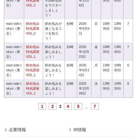
okyo（東
特化講座
半回転包み
年11月
30分
00分
京）
VOL.2
をマスター
6日
しましょ
う！
east side t
斜め包み
斜め包みが
杉崎
2026
日
10時
13時
7
okyo（東
特化講座
速くなるコ
年9月6
30分
00分
京）
VOL.2
ツを知ろ
日
う！
east side t
斜め包み
斜め包みを
杉崎
2026
金
10時
13時
7
okyo（東
特化講座
楽しみまし
年10月
30分
00分
京）
VOL.1
ょう！
23日
east side t
斜め包み
斜め包みを
杉崎
2026
月
13時
15時
6
okyo（東
特化講座
楽しみまし
年9月1
00分
30分
京）
VOL.1
ょう！
4日
east side t
斜め包み
斜め包みを
杉崎
2026
水
13時
15時
8
okyo（東
特化講座
楽しみまし
年10月
00分
30分
京）
VOL.1
ょう！
28日
1
2
3
4
5
...
7
企業情報
IR情報