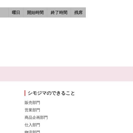
曜日
開始時間
終了時間
残席
シモジマのできること
販売部門
営業部門
商品企画部門
仕入部門
物流部門