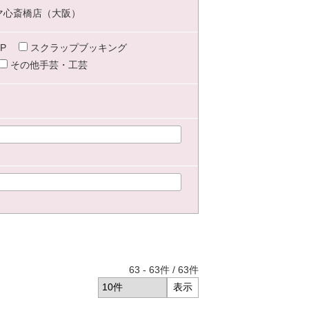
マ心斎橋店（大阪）
P
スクラップブッキング
その他手芸・工芸
63
-
63
件 /
63
件