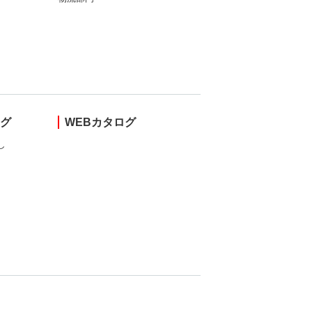
ング
WEBカタログ
し