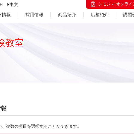
シモジマ オンライ
SH
中文
IR情報
採用情報
商品紹介
店舗紹介
講習
験教室
情報
い。複数の項目を選択することができます。