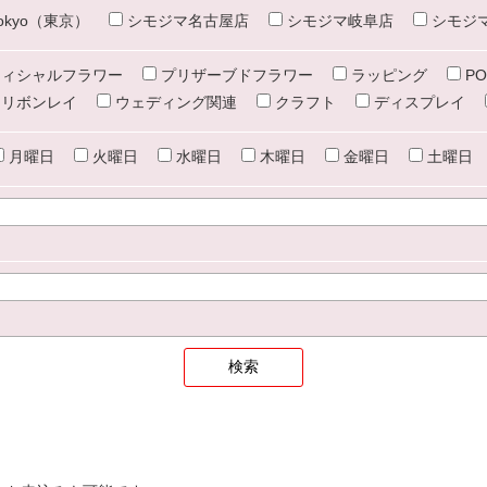
e tokyo（東京）
シモジマ名古屋店
シモジマ岐阜店
シモジ
ィシャルフラワー
プリザーブドフラワー
ラッピング
PO
リボンレイ
ウェディング関連
クラフト
ディスプレイ
月曜日
火曜日
水曜日
木曜日
金曜日
土曜日