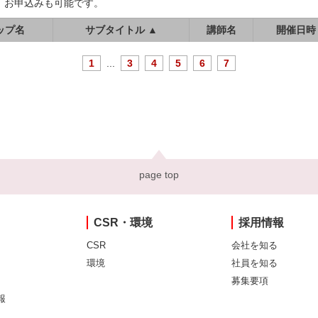
、お申込みも可能です。
ップ名
サブタイトル ▲
講師名
開催日時
1
...
3
4
5
6
7
page top
CSR・環境
採用情報
CSR
会社を知る
環境
社員を知る
募集要項
報