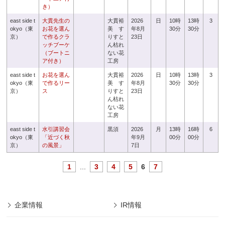
き）
east side t
大貫先生の
大貫裕
2026
日
10時
13時
3
okyo（東
お花を選ん
美 す
年8月
30分
30分
京）
で作るクラ
りすと
23日
ッチブーケ
ん枯れ
（ブートニ
ない花
ア付き）
工房
east side t
お花を選ん
大貫裕
2026
日
10時
13時
3
okyo（東
で作るリー
美 す
年8月
30分
30分
京）
ス
りすと
23日
ん枯れ
ない花
工房
east side t
水引講習会
黒須
2026
月
13時
16時
6
okyo（東
「近づく秋
年9月
00分
00分
京）
の風景」
7日
1
...
3
4
5
6
7
企業情報
IR情報