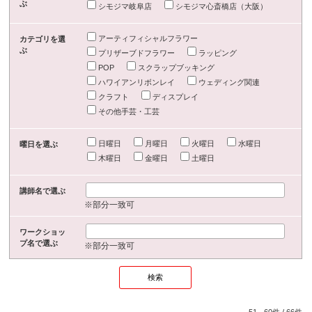
ぶ
シモジマ岐阜店
シモジマ心斎橋店（大阪）
アーティフィシャルフラワー
カテゴリを選
ぶ
プリザーブドフラワー
ラッピング
POP
スクラップブッキング
ハワイアンリボンレイ
ウェディング関連
クラフト
ディスプレイ
その他手芸・工芸
日曜日
月曜日
火曜日
水曜日
曜日を選ぶ
木曜日
金曜日
土曜日
講師名で選ぶ
※部分一致可
ワークショッ
プ名で選ぶ
※部分一致可