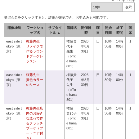
51
-
60
件 /
66
件
講習会名をクリックすると、詳細が確認でき、お申込みも可能です。
開催場所
ワークショ
サブタイ
講師名
開催日
曜
開始
終了
残
ップ名
トル ▲
時
日
時間
時間
席
east side t
権藤先生
権藤貴
2026
日
10時
14時
1
okyo（東
リメイクで
代子
年8月
30分
00分
京）
作るラウン
先生
30日
ドブーケレ
（offic
ッスン
e hana
801）
east side t
権藤先生
権藤貴
2026
日
10時
14時
1
okyo（東
黄色カラー
代子
年8月
30分
00分
京）
のリース
先生
30日
（offic
e hana
801）
east side t
権藤先生店
権藤
2026
日
10時
14時
1
okyo（東
内のお好き
貴代子
年8月
30分
00分
京）
な造花で作
（offic
30日
るクラッチ
e hana
ブーケ（ブ
801）
ートニア付
き）