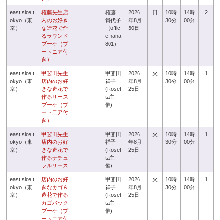
east side t
権藤先生店
権藤
2026
日
10時
14時
2
okyo（東
内のお好き
貴代子
年8月
30分
00分
京）
な造花で作
（offic
30日
るラウンド
e hana
ブーケ（ブ
801）
ートニア付
き）
east side t
甲斐田先生
甲斐田
2026
火
10時
14時
1
okyo（東
店内のお好
祥子
年8月
30分
00分
京）
きな造花で
(Roset
25日
作るリース
ta主
ブーケ（ブ
催)
ート二ア付
き）
east side t
甲斐田先生
甲斐田
2026
火
10時
14時
1
okyo（東
店内のお好
祥子
年8月
30分
00分
京）
きな造花で
(Roset
25日
作るナチュ
ta主
ラルリース
催)
east side t
店内のお好
甲斐田
2026
火
10時
14時
1
okyo（東
きなカゴ＆
祥子
年8月
30分
00分
京）
造花で作る
(Roset
25日
カゴバック
ta主
ブーケ（ブ
催)
ート二ア付