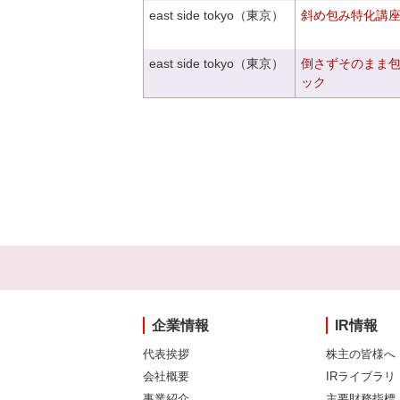
east side tokyo（東京）
斜め包み特化講座V
east side tokyo（東京）
倒さずそのまま
ック
企業情報
IR情報
代表挨拶
株主の皆様へ
会社概要
IRライブラリ
事業紹介
主要財務指標