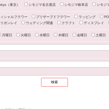
e tokyo（東京）
シモジマ名古屋店
シモジマ岐阜店
シモジ
ィシャルフラワー
プリザーブドフラワー
ラッピング
PO
リボンレイ
ウェディング関連
クラフト
ディスプレイ
月曜日
火曜日
水曜日
木曜日
金曜日
土曜日