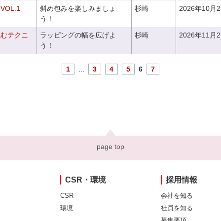
OL.1
斜め包みを楽しみましょ
杉崎
2026年10月
う！
包むテクニ
ラッピングの幅を広げよ
杉崎
2026年11月
う！
1
...
3
4
5
6
7
page top
CSR・環境
採用情報
CSR
会社を知る
環境
社員を知る
募集要項