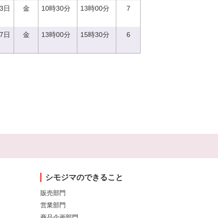
23日
金
10時30分
13時00分
7
27日
金
13時00分
15時30分
6
シモジマのできること
販売部門
営業部門
商品企画部門