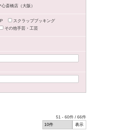
マ心斎橋店（大阪）
P
スクラップブッキング
その他手芸・工芸
51
-
60
件 /
66
件