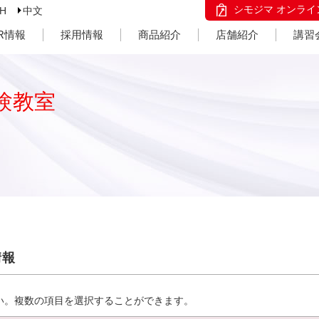
シモジマ オンライ
SH
中文
IR情報
採用情報
商品紹介
店舗紹介
講習
験教室
情報
い。複数の項目を選択することができます。