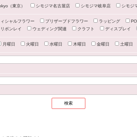
e tokyo（東京）
シモジマ名古屋店
シモジマ岐阜店
シモジ
ィシャルフラワー
プリザーブドフラワー
ラッピング
PO
リボンレイ
ウェディング関連
クラフト
ディスプレイ
月曜日
火曜日
水曜日
木曜日
金曜日
土曜日