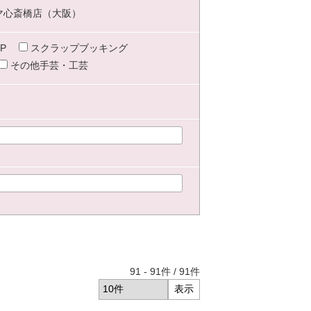
マ心斎橋店（大阪）
P
スクラップブッキング
その他手芸・工芸
91
-
91
件 /
91
件