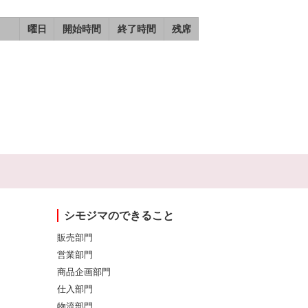
曜日
開始時間
終了時間
残席
シモジマのできること
販売部門
営業部門
商品企画部門
仕入部門
物流部門