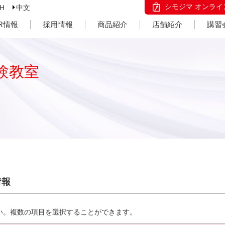
シモジマ オンライ
SH
中文
IR情報
採用情報
商品紹介
店舗紹介
講習
験教室
情報
い。複数の項目を選択することができます。