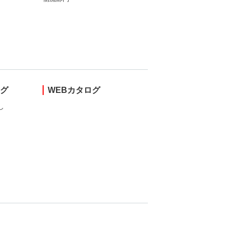
ング
WEBカタログ
し