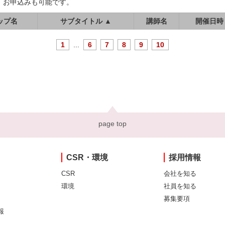
、お申込みも可能です。
ップ名
サブタイトル ▲
講師名
開催日時
1
...
6
7
8
9
10
page top
CSR・環境
採用情報
CSR
会社を知る
環境
社員を知る
募集要項
報