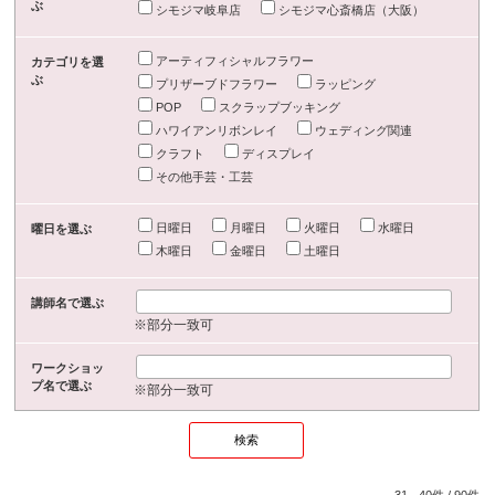
ぶ
シモジマ岐阜店
シモジマ心斎橋店（大阪）
アーティフィシャルフラワー
カテゴリを選
ぶ
プリザーブドフラワー
ラッピング
POP
スクラップブッキング
ハワイアンリボンレイ
ウェディング関連
クラフト
ディスプレイ
その他手芸・工芸
日曜日
月曜日
火曜日
水曜日
曜日を選ぶ
木曜日
金曜日
土曜日
講師名で選ぶ
※部分一致可
ワークショッ
プ名で選ぶ
※部分一致可