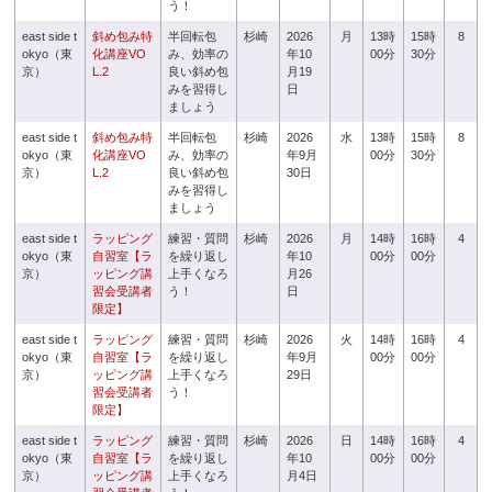
う！
east side t
斜め包み特
半回転包
杉崎
2026
月
13時
15時
8
okyo（東
化講座VO
み、効率の
年10
00分
30分
京）
L.2
良い斜め包
月19
みを習得し
日
ましょう
east side t
斜め包み特
半回転包
杉崎
2026
水
13時
15時
8
okyo（東
化講座VO
み、効率の
年9月
00分
30分
京）
L.2
良い斜め包
30日
みを習得し
ましょう
east side t
ラッピング
練習・質問
杉崎
2026
月
14時
16時
4
okyo（東
自習室【ラ
を繰り返し
年10
00分
00分
京）
ッピング講
上手くなろ
月26
習会受講者
う！
日
限定】
east side t
ラッピング
練習・質問
杉崎
2026
火
14時
16時
4
okyo（東
自習室【ラ
を繰り返し
年9月
00分
00分
京）
ッピング講
上手くなろ
29日
習会受講者
う！
限定】
east side t
ラッピング
練習・質問
杉崎
2026
日
14時
16時
4
okyo（東
自習室【ラ
を繰り返し
年10
00分
00分
京）
ッピング講
上手くなろ
月4日