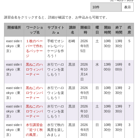
31
-
40
件 /
90
件
講習会名をクリックすると、詳細が確認でき、お申込みも可能です。
開催場所
ワークショ
サブタイト
講師
開催日
曜
開始
終了
残
ップ名
ル ▲
名
時
日
時間
時間
席
east side t
１枚のペー
手軽でオシ
杉崎
2026
土
10時
13時
5
okyo（東
パーで作れ
ャレなパッ
年9月
30分
30分
京）
るパッケー
ケージを作
5日
ジ
ろう！
east side t
黒ねこのハ
水引でハロ
黒須
2026
水
13時
16時
8
okyo（東
ロウィンパ
ウィンを楽
年10
00分
00分
京）
ーティー
しもう！
月14
日
east side t
黒ねこのハ
水引でハロ
黒須
2026
日
10時
13時
2
okyo（東
ロウィンパ
ウィンを楽
年9月
30分
30分
京）
ーティー
しもう！
27日
east side t
黒ねこのハ
水引でハロ
黒須
2026
土
10時
13時
7
okyo（東
ロウィンパ
ウィンを楽
年10
30分
30分
京）
ーティー
しもう！
月3日
east side t
水引講習会
水引で秋の
黒須
2026
日
10時
13時
3
okyo（東
「近づく秋
風景を楽し
年8月
30分
30分
京）
の風景」
みましょ
30日