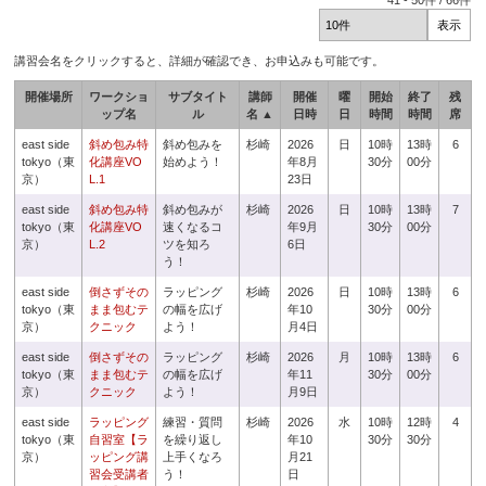
41
-
50
件 /
66
件
講習会名をクリックすると、詳細が確認でき、お申込みも可能です。
開催場所
ワークショ
サブタイト
講師
開催
曜
開始
終了
残
ップ名
ル
名 ▲
日時
日
時間
時間
席
east side
斜め包み特
斜め包みを
杉崎
2026
日
10時
13時
6
tokyo（東
化講座VO
始めよう！
年8月
30分
00分
京）
L.1
23日
east side
斜め包み特
斜め包みが
杉崎
2026
日
10時
13時
7
tokyo（東
化講座VO
速くなるコ
年9月
30分
00分
京）
L.2
ツを知ろ
6日
う！
east side
倒さずその
ラッピング
杉崎
2026
日
10時
13時
6
tokyo（東
まま包むテ
の幅を広げ
年10
30分
00分
京）
クニック
よう！
月4日
east side
倒さずその
ラッピング
杉崎
2026
月
10時
13時
6
tokyo（東
まま包むテ
の幅を広げ
年11
30分
00分
京）
クニック
よう！
月9日
east side
ラッピング
練習・質問
杉崎
2026
水
10時
12時
4
tokyo（東
自習室【ラ
を繰り返し
年10
30分
30分
京）
ッピング講
上手くなろ
月21
習会受講者
う！
日