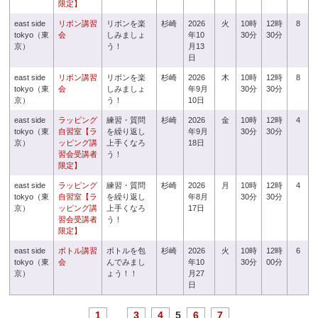
限定】
east side
リボン講習
リボンを楽
杉崎
2026
火
10時
12時
8
tokyo（東
会
しみましょ
年10
30分
30分
京）
う！
月13
日
east side
リボン講習
リボンを楽
杉崎
2026
木
10時
12時
8
tokyo（東
会
しみましょ
年9月
30分
30分
京）
う！
10日
east side
ラッピング
練習・質問
杉崎
2026
金
10時
12時
4
tokyo（東
自習室【ラ
を繰り返し
年9月
30分
30分
京）
ッピング講
上手くなろ
18日
習会受講者
う！
限定】
east side
ラッピング
練習・質問
杉崎
2026
月
10時
12時
4
tokyo（東
自習室【ラ
を繰り返し
年8月
30分
30分
京）
ッピング講
上手くなろ
17日
習会受講者
う！
限定】
east side
ボトル講習
ボトルを包
杉崎
2026
火
10時
12時
6
tokyo（東
会
んでみまし
年10
30分
00分
京）
ょう！！
月27
日
1
...
3
4
5
6
7