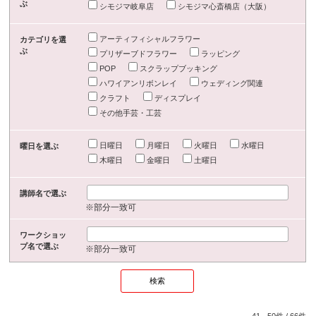
ぶ
シモジマ岐阜店
シモジマ心斎橋店（大阪）
アーティフィシャルフラワー
カテゴリを選
ぶ
プリザーブドフラワー
ラッピング
POP
スクラップブッキング
ハワイアンリボンレイ
ウェディング関連
クラフト
ディスプレイ
その他手芸・工芸
日曜日
月曜日
火曜日
水曜日
曜日を選ぶ
木曜日
金曜日
土曜日
講師名で選ぶ
※部分一致可
ワークショッ
プ名で選ぶ
※部分一致可