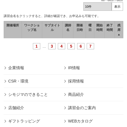
66
-
66
件 /
66
件
講習会名をクリックすると、詳細が確認でき、お申込みも可能です。
開催場所
ワークショ
サブタイト
講師
開催
曜
開始
終了
残
ップ名
ル
名
日時
日
時間
時間
席
▲
1
...
3
4
5
6
7
企業情報
IR情報
CSR・環境
採用情報
シモジマのできること
商品紹介
店舗紹介
講習会のご案内
ギフトラッピング
WEBカタログ