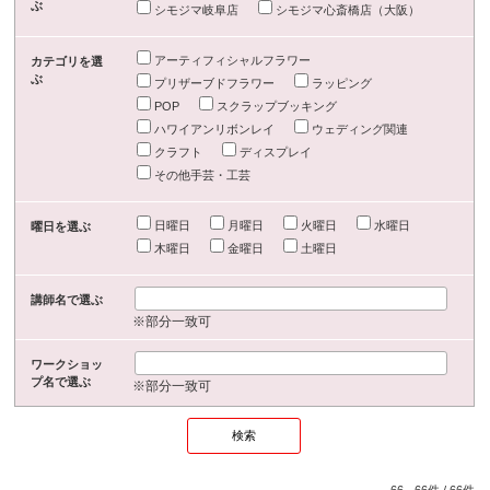
ぶ
シモジマ岐阜店
シモジマ心斎橋店（大阪）
アーティフィシャルフラワー
カテゴリを選
ぶ
プリザーブドフラワー
ラッピング
POP
スクラップブッキング
ハワイアンリボンレイ
ウェディング関連
クラフト
ディスプレイ
その他手芸・工芸
日曜日
月曜日
火曜日
水曜日
曜日を選ぶ
木曜日
金曜日
土曜日
講師名で選ぶ
※部分一致可
ワークショッ
プ名で選ぶ
※部分一致可