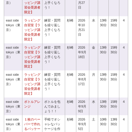
京）
ッピング講
上手くなろ
月27
習会受講者
う！
日
限定】
east side
ラッピング
練習・質問
杉崎
2026
水
13時
15時
4
tokyo（東
自習室【ラ
を繰り返し
年10
30分
30分
京）
ッピング講
上手くなろ
月21
習会受講者
う！
日
限定】
east side
ラッピング
練習・質問
杉崎
2026
金
13時
15時
4
tokyo（東
自習室【ラ
を繰り返し
年9月
30分
30分
京）
ッピング講
上手くなろ
18日
習会受講者
う！
限定】
east side
ラッピング
練習・質問
杉崎
2026
月
13時
15時
4
tokyo（東
自習室【ラ
を繰り返し
年8月
30分
30分
京）
ッピング講
上手くなろ
17日
習会受講者
う！
限定】
east side
ボトルアレ
ボトルを包
杉崎
2026
水
13時
15時
4
tokyo（東
ンジ
んでみまし
年9月
30分
30分
京）
ょう！！
9日
east side
１枚のペー
手軽でオシ
杉崎
2026
土
10時
13時
4
tokyo（東
パーで作れ
ャレなパッ
年9月
30分
30分
京）
るパッケー
ケージを作
5日