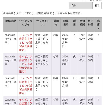
21
-
30
件 /
66
件
講習会名をクリックすると、詳細が確認でき、お申込みも可能です。
開催場所
ワークショ
サブタイト
講師
開催
曜
開始
終了
残
ップ名
ル
名
日時
日
時間
時間
席
▲
east side
ラッピング
練習・質問
杉崎
2026
月
14時
16時
4
tokyo（東
自習室【ラ
を繰り返し
年10
00分
00分
京）
ッピング講
上手くなろ
月26
習会受講者
う！
日
限定】
east side
ラッピング
練習・質問
杉崎
2026
火
14時
16時
4
tokyo（東
自習室【ラ
を繰り返し
年9月
00分
00分
京）
ッピング講
上手くなろ
29日
習会受講者
う！
限定】
east side
ラッピング
練習・質問
杉崎
2026
日
14時
16時
4
tokyo（東
自習室【ラ
を繰り返し
年10
00分
00分
京）
ッピング講
上手くなろ
月4日
習会受講者
う！
限定】
east side
ラッピング
練習・質問
杉崎
2026
火
13時
15時
4
tokyo（東
自習室【ラ
を繰り返し
年10
30分
30分