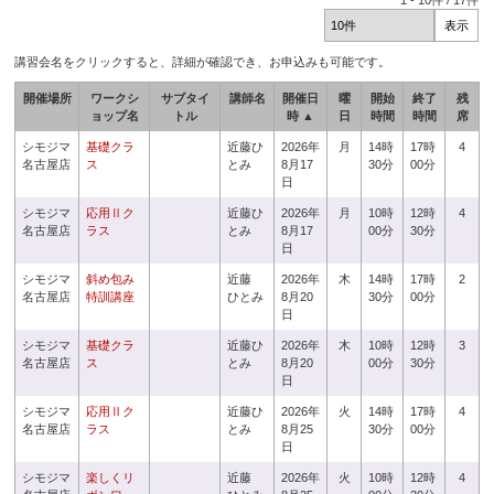
1
-
10
件 /
17
件
講習会名をクリックすると、詳細が確認でき、お申込みも可能です。
開催場所
ワークシ
サブタイ
講師名
開催日
曜
開始
終了
残
ョップ名
トル
時 ▲
日
時間
時間
席
シモジマ
基礎クラ
近藤ひ
2026年
月
14時
17時
4
名古屋店
ス
とみ
8月17
30分
00分
日
シモジマ
応用Ⅱク
近藤ひ
2026年
月
10時
12時
4
名古屋店
ラス
とみ
8月17
00分
30分
日
シモジマ
斜め包み
近藤
2026年
木
14時
17時
2
名古屋店
特訓講座
ひとみ
8月20
30分
00分
日
シモジマ
基礎クラ
近藤ひ
2026年
木
10時
12時
3
名古屋店
ス
とみ
8月20
00分
30分
日
シモジマ
応用Ⅱク
近藤ひ
2026年
火
14時
17時
4
名古屋店
ラス
とみ
8月25
30分
00分
日
シモジマ
楽しくリ
近藤
2026年
火
10時
12時
4