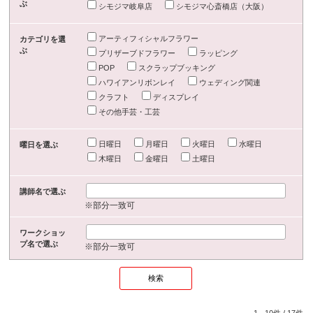
ぶ
シモジマ岐阜店
シモジマ心斎橋店（大阪）
アーティフィシャルフラワー
カテゴリを選
ぶ
プリザーブドフラワー
ラッピング
POP
スクラップブッキング
ハワイアンリボンレイ
ウェディング関連
クラフト
ディスプレイ
その他手芸・工芸
日曜日
月曜日
火曜日
水曜日
曜日を選ぶ
木曜日
金曜日
土曜日
講師名で選ぶ
※部分一致可
ワークショッ
プ名で選ぶ
※部分一致可