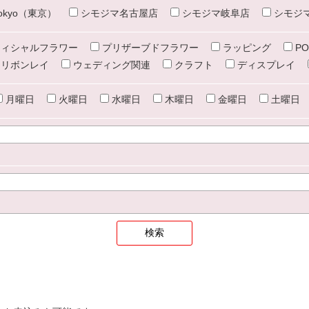
e tokyo（東京）
シモジマ名古屋店
シモジマ岐阜店
シモジ
ィシャルフラワー
プリザーブドフラワー
ラッピング
PO
リボンレイ
ウェディング関連
クラフト
ディスプレイ
月曜日
火曜日
水曜日
木曜日
金曜日
土曜日