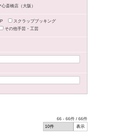
マ心斎橋店（大阪）
P
スクラップブッキング
その他手芸・工芸
66
-
66
件 /
66
件