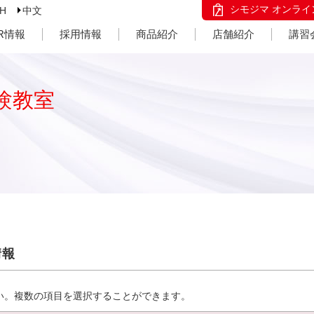
シモジマ オンライ
SH
中文
IR情報
採用情報
商品紹介
店舗紹介
講習
験教室
情報
い。複数の項目を選択することができます。