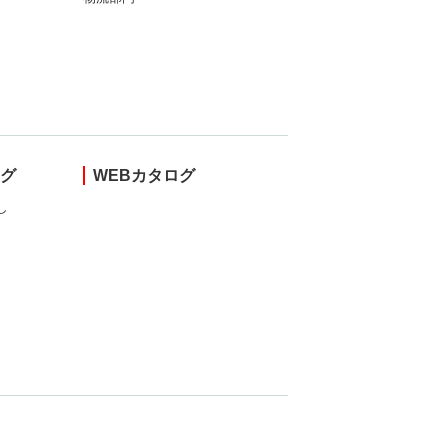
ング
WEBカタログ
し