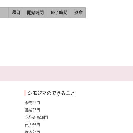
曜日
開始時間
終了時間
残席
シモジマのできること
販売部門
営業部門
商品企画部門
仕入部門
物流部門