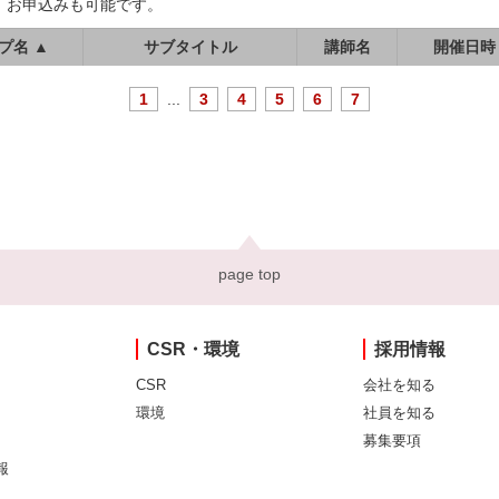
、お申込みも可能です。
プ名 ▲
サブタイトル
講師名
開催日時
1
...
3
4
5
6
7
page top
CSR・環境
採用情報
CSR
会社を知る
環境
社員を知る
募集要項
報