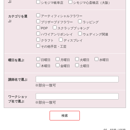
ぶ
シモジマ岐阜店
シモジマ心斎橋店（大阪）
アーティフィシャルフラワー
カテゴリを選
ぶ
プリザーブドフラワー
ラッピング
POP
スクラップブッキング
ハワイアンリボンレイ
ウェディング関連
クラフト
ディスプレイ
その他手芸・工芸
日曜日
月曜日
火曜日
水曜日
曜日を選ぶ
木曜日
金曜日
土曜日
講師名で選ぶ
※部分一致可
ワークショッ
プ名で選ぶ
※部分一致可