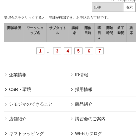
66
-
66
件 /
66
件
講習会名をクリックすると、詳細が確認でき、お申込みも可能です。
開催場所
ワークショ
サブタイト
講師
開催
曜
開始
終了
残
ップ名
ル
名
日時
日
時間
時間
席
▲
1
...
3
4
5
6
7
企業情報
IR情報
CSR・環境
採用情報
シモジマのできること
商品紹介
店舗紹介
講習会のご案内
ギフトラッピング
WEBカタログ