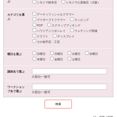
ぶ
シモジマ岐阜店
シモジマ心斎橋店（大阪）
アーティフィシャルフラワー
カテゴリを選
ぶ
プリザーブドフラワー
ラッピング
POP
スクラップブッキング
ハワイアンリボンレイ
ウェディング関連
クラフト
ディスプレイ
その他手芸・工芸
日曜日
月曜日
火曜日
水曜日
曜日を選ぶ
木曜日
金曜日
土曜日
講師名で選ぶ
※部分一致可
ワークショッ
プ名で選ぶ
※部分一致可