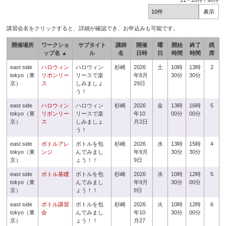
11
-
20
件 /
90
件
講習会名をクリックすると、詳細が確認でき、お申込みも可能です。
開催場所
ワークショ
サブタイト
講師
開催
曜
開始
終了
残
ップ名 ▲
ル
名
日時
日
時間
時間
席
east side
ハロウィン
ハロウィン
杉崎
2026
土
10時
13時
2
tokyo（東
リボンリー
リースで楽
年8月
30分
30分
京）
ス
しみましょ
29日
う！
east side
ハロウィン
ハロウィン
杉崎
2026
金
13時
16時
5
tokyo（東
リボンリー
リースで楽
年10
00分
00分
京）
ス
しみましょ
月2日
う！
east side
ボトルアレ
ボトルを包
杉崎
2026
水
13時
15時
4
tokyo（東
ンジ
んでみまし
年9月
30分
30分
京）
ょう！！
9日
east side
ボトル基礎
ボトルを包
杉崎
2026
水
10時
12時
5
tokyo（東
んでみまし
年9月
30分
00分
京）
ょう！！
9日
east side
ボトル講習
ボトルを包
杉崎
2026
火
10時
12時
6
tokyo（東
会
んでみまし
年10
30分
00分
京）
ょう！！
月27