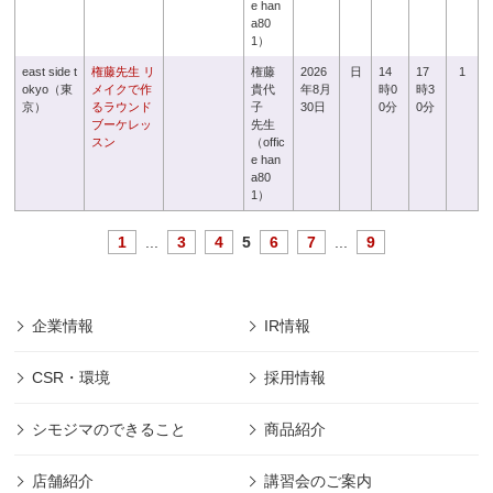
e han
a80
1）
east side t
権藤先生 リ
権藤
2026
日
14
17
1
okyo（東
メイクで作
貴代
年8月
時0
時3
京）
るラウンド
子
30日
0分
0分
ブーケレッ
先生
スン
（offic
e han
a80
1）
1
...
3
4
5
6
7
...
9
企業情報
IR情報
CSR・環境
採用情報
シモジマのできること
商品紹介
店舗紹介
講習会のご案内