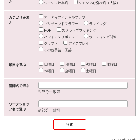
ぶ
シモジマ岐阜店
シモジマ心斎橋店（大阪）
アーティフィシャルフラワー
カテゴリを選
ぶ
プリザーブドフラワー
ラッピング
POP
スクラップブッキング
ハワイアンリボンレイ
ウェディング関連
クラフト
ディスプレイ
その他手芸・工芸
日曜日
月曜日
火曜日
水曜日
曜日を選ぶ
木曜日
金曜日
土曜日
講師名で選ぶ
※部分一致可
ワークショッ
プ名で選ぶ
※部分一致可