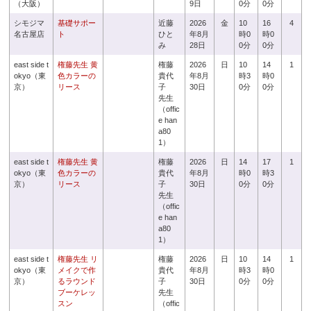
（大阪）
9日
0分
0分
シモジマ
基礎サポー
近藤
2026
金
10
16
4
名古屋店
ト
ひと
年8月
時0
時0
み
28日
0分
0分
east side t
権藤先生 黄
権藤
2026
日
10
14
1
okyo（東
色カラーの
貴代
年8月
時3
時0
京）
リース
子
30日
0分
0分
先生
（offic
e han
a80
1）
east side t
権藤先生 黄
権藤
2026
日
14
17
1
okyo（東
色カラーの
貴代
年8月
時0
時3
京）
リース
子
30日
0分
0分
先生
（offic
e han
a80
1）
east side t
権藤先生 リ
権藤
2026
日
10
14
1
okyo（東
メイクで作
貴代
年8月
時3
時0
京）
るラウンド
子
30日
0分
0分
ブーケレッ
先生
スン
（offic