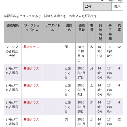
41
-
50
件 /
90
件
講習会名をクリックすると、詳細が確認でき、お申込みも可能です。
開催場所
ワークショ
サブタイト
講師
開催
曜
開
終
残
ップ名 ▲
ル
名
日時
日
始
了
席
時
時
間
間
シモジマ
基礎クラス
関
2026
木
10
13
12
心斎橋店
年10
時3
時0
（大阪）
月29
0分
0分
日
シモジマ
基礎クラス
近藤
2026
月
14
17
4
名古屋店
ひと
年8月
時3
時0
み
17日
0分
0分
シモジマ
基礎クラス
近藤
2026
金
14
17
4
名古屋店
ひと
年9月
時3
時0
み
4日
0分
0分
シモジマ
基礎クラス
近藤
2026
木
14
17
4
名古屋店
ひと
年9月
時3
時0
み
10日
0分
0分
シモジマ
基礎クラス
関
2026
水
14
17
12
心斎橋店
年9月
時3
時0