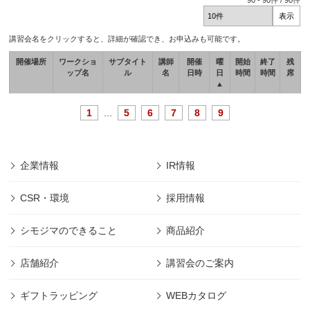
90
-
90
件 /
90
件
講習会名をクリックすると、詳細が確認でき、お申込みも可能です。
開催場所
ワークショ
サブタイト
講師
開催
曜
開始
終了
残
ップ名
ル
名
日時
日
時間
時間
席
▲
1
...
5
6
7
8
9
企業情報
IR情報
CSR・環境
採用情報
シモジマのできること
商品紹介
店舗紹介
講習会のご案内
ギフトラッピング
WEBカタログ