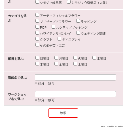
ぶ
シモジマ岐阜店
シモジマ心斎橋店（大阪）
アーティフィシャルフラワー
カテゴリを選
ぶ
プリザーブドフラワー
ラッピング
POP
スクラップブッキング
ハワイアンリボンレイ
ウェディング関連
クラフト
ディスプレイ
その他手芸・工芸
日曜日
月曜日
火曜日
水曜日
曜日を選ぶ
木曜日
金曜日
土曜日
講師名で選ぶ
※部分一致可
ワークショッ
プ名で選ぶ
※部分一致可