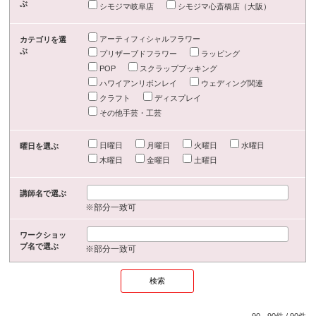
ぶ
シモジマ岐阜店
シモジマ心斎橋店（大阪）
アーティフィシャルフラワー
カテゴリを選
ぶ
プリザーブドフラワー
ラッピング
POP
スクラップブッキング
ハワイアンリボンレイ
ウェディング関連
クラフト
ディスプレイ
その他手芸・工芸
日曜日
月曜日
火曜日
水曜日
曜日を選ぶ
木曜日
金曜日
土曜日
講師名で選ぶ
※部分一致可
ワークショッ
プ名で選ぶ
※部分一致可