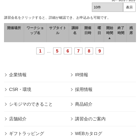
90
-
90
件 /
90
件
講習会名をクリックすると、詳細が確認でき、お申込みも可能です。
開催場所
ワークショ
サブタイト
講師
開催
曜
開始
終了
残
ップ名
ル
名
日時
日
時間
時間
席
▲
1
...
5
6
7
8
9
企業情報
IR情報
CSR・環境
採用情報
シモジマのできること
商品紹介
店舗紹介
講習会のご案内
ギフトラッピング
WEBカタログ