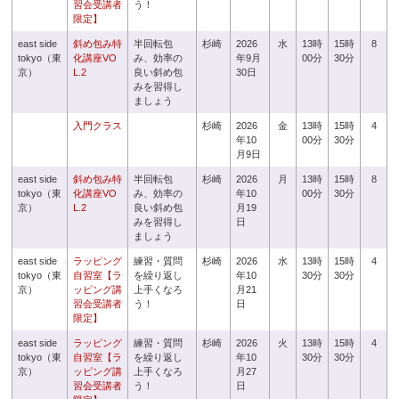
習会受講者
う！
限定】
east side
斜め包み特
半回転包
杉崎
2026
水
13時
15時
8
tokyo（東
化講座VO
み、効率の
年9月
00分
30分
京）
L.2
良い斜め包
30日
みを習得し
ましょう
入門クラス
杉崎
2026
金
13時
15時
4
年10
00分
30分
月9日
east side
斜め包み特
半回転包
杉崎
2026
月
13時
15時
8
tokyo（東
化講座VO
み、効率の
年10
00分
30分
京）
L.2
良い斜め包
月19
みを習得し
日
ましょう
east side
ラッピング
練習・質問
杉崎
2026
水
13時
15時
4
tokyo（東
自習室【ラ
を繰り返し
年10
30分
30分
京）
ッピング講
上手くなろ
月21
習会受講者
う！
日
限定】
east side
ラッピング
練習・質問
杉崎
2026
火
13時
15時
4
tokyo（東
自習室【ラ
を繰り返し
年10
30分
30分
京）
ッピング講
上手くなろ
月27
習会受講者
う！
日