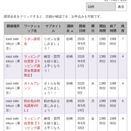
61
-
70
件 /
93
件
講習会名をクリックすると、詳細が確認でき、お申込みも可能です。
開催場所
ワークショ
サブタイト
講師
開催
曜
開始
終了
残
ップ名
ル
名 ▲
日時
日
時間
時間
席
east side
リボン講習
リボンを楽
杉崎
2026
火
13時
15時
7
tokyo（東
会
しみましょ
年9月
00分
00分
京）
う！
15日
east side
ラッピング
練習・質問
杉崎
2026
月
13時
15時
4
tokyo（東
自習室【ラ
を繰り返し
年8月
30分
30分
京）
ッピング講
上手くなろ
17日
習会受講者
う！
限定】
east side
ボトルアレ
ボトルを包
杉崎
2026
水
13時
15時
4
tokyo（東
ンジ
んでみまし
年9月
30分
30分
京）
ょう！！
9日
east side
斜め包み特
斜め包みを
杉崎
2026
月
13時
15時
6
tokyo（東
化講座VO
楽しみまし
年9月
00分
30分
京）
L.1
ょう！
14日
east side
ラッピング
練習・質問
杉崎
2026
金
13時
15時
4
tokyo（東
自習室【ラ
を繰り返し
年9月
30分
30分
京）
ッピング講
上手くなろ
18日