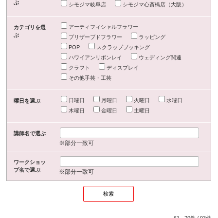
ぶ
シモジマ岐阜店
シモジマ心斎橋店（大阪）
アーティフィシャルフラワー
カテゴリを選
ぶ
プリザーブドフラワー
ラッピング
POP
スクラップブッキング
ハワイアンリボンレイ
ウェディング関連
クラフト
ディスプレイ
その他手芸・工芸
日曜日
月曜日
火曜日
水曜日
曜日を選ぶ
木曜日
金曜日
土曜日
講師名で選ぶ
※部分一致可
ワークショッ
プ名で選ぶ
※部分一致可