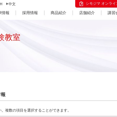
シモジマ オンライ
SH
中文
IR情報
採用情報
商品紹介
店舗紹介
講習
験教室
情報
い。複数の項目を選択することができます。