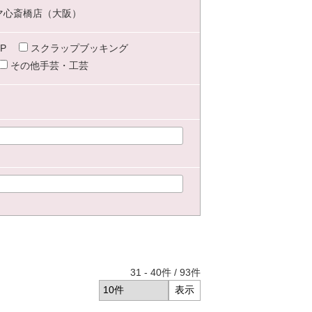
マ心斎橋店（大阪）
P
スクラップブッキング
その他手芸・工芸
31
-
40
件 /
93
件