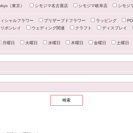
e tokyo（東京）
シモジマ名古屋店
シモジマ岐阜店
シモジ
ィシャルフラワー
プリザーブドフラワー
ラッピング
PO
リボンレイ
ウェディング関連
クラフト
ディスプレイ
月曜日
火曜日
水曜日
木曜日
金曜日
土曜日